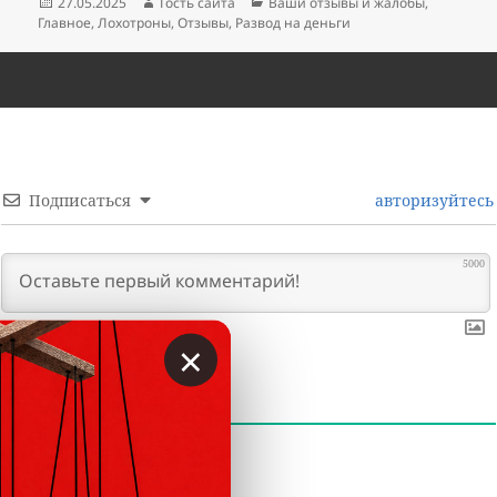
Опубликовано
Автор
Рубрики
27.05.2025
Гость сайта
Ваши отзывы и жалобы
,
Главное
,
Лохотроны
,
Отзывы
,
Развод на деньги
Подписаться
авторизуйтесь
5000
×
0
КОММЕНТАРИИ