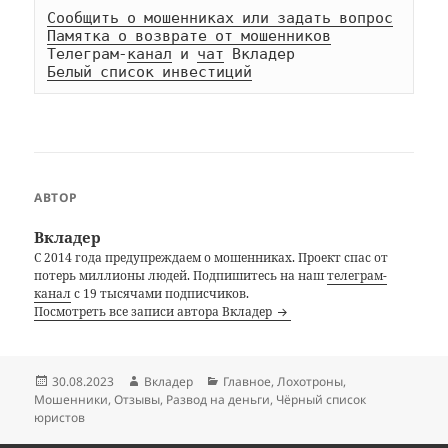
Сообщить о мошенниках или задать вопрос
Памятка о возврате от мошенников
Телеграм-
канал
 и 
чат
Белый список инвестиций
АВТОР
Вкладер
С 2014 года предупреждаем о мошенниках. Проект спас от
потерь миллионы людей. Подпишитесь на наш
телеграм-
канал
с 19 тысячами подписчиков.
Посмотреть все записи автора Вкладер
Опубликовано
Автор
Рубрики
30.08.2023
Вкладер
Главное
,
Лохотроны
,
Мошенники
,
Отзывы
,
Развод на деньги
,
Чёрный список
юристов