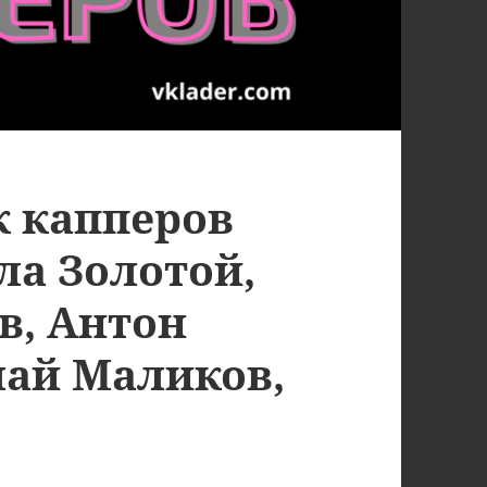
к капперов
а Золотой,
в, Антон
лай Маликов,