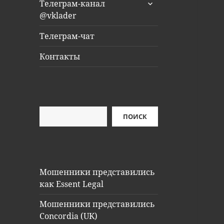
раскрыть
Телеграм-канал
дочернее
@vklader
меню
Телеграм-чат
Контакты
Поиск
ПОИСК
Мошенники представились
как Essent Legal
Мошенники представились
Concordia (UK)