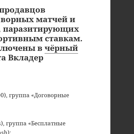
 продавцов
оворных матчей и
, паразитирующих
портивным ставкам.
включены в
чёрный
а Вкладер
00), группа «Договорные
s), группа «Бесплатные
sh);