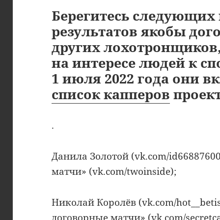
Берегитесь следующих
результатов якобы дог
других лохотронщиков
на интересе людей к с
1 июля 2022 года они 
список капперов
проект
.
Данила Золотой (vk.com/id6688760
матчи» (vk.com/twoinside);
Николай Королёв (vk.com/hot__beti
договорные матчи» (vk.com/secretca