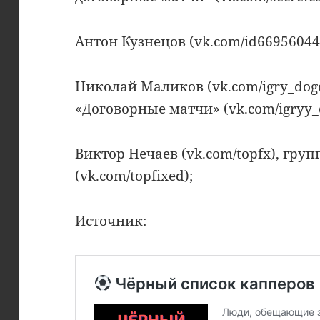
Антон Кузнецов (vk.com/id66956044
Николай Маликов (vk.com/igry_dog
«Договорные матчи» (vk.com/igryy_
Виктор Нечаев (vk.com/topfx), гру
(vk.com/topfixed);
Источник: