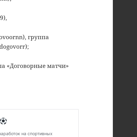
9),
ovoornn), группа
dogovorr);
ппа «Договорные матчи»