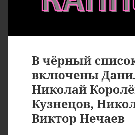
В чёрный списо
включены Данил
Николай Королё
Кузнецов, Нико
Виктор Нечаев