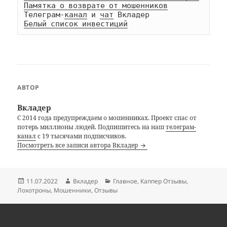
Памятка о возврате от мошенников
Телеграм-
канал
 и 
чат
Белый список инвестиций
АВТОР
Вкладер
С 2014 года предупреждаем о мошенниках. Проект спас от
потерь миллионы людей. Подпишитесь на наш
телеграм-
канал
с 19 тысячами подписчиков.
Посмотреть все записи автора Вкладер
Опубликовано
Автор
Рубрики
11.07.2022
Вкладер
Главное
,
Каппер Отзывы
,
Лохотроны
,
Мошенники
,
Отзывы