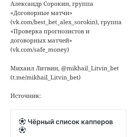
Александр Сорокин, группа
«Договорные матчи»
(vk.com/best_bet_alex_sorokin), группа
«Проверка прогнозистов и
договорных матчей»
(vk.com/safe_money)
Михаил Литвин, @mikhail_Litvin_bet
(t.me/mikhail_Litvin_bet)
Источник: