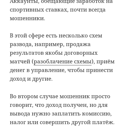
Аккаунты, обещающие заработок на
спортивных ставках, почти всегда
мошенники.
В этой сфере есть несколько схем
развода, например, продажа
результатов якобы договорных
матчей (
разоблачение схемы
), приём
денег в управление, чтобы принести
доход и другие.
Во втором случае мошенник просто
говорит, что доход получен, но для
вывода нужно заплатить комиссию,
налог или совершить другой платёж.