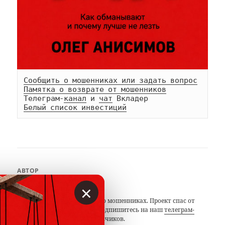
Сообщить о мошенниках или задать вопрос
Памятка о возврате от мошенников
Телеграм-
канал
 и 
чат
Белый список инвестиций
АВТОР
×
Вкладер
С 2014 года предупреждаем о мошенниках. Проект спас от
потерь миллионы людей. Подпишитесь на наш
телеграм-
канал
с 19 тысячами подписчиков.