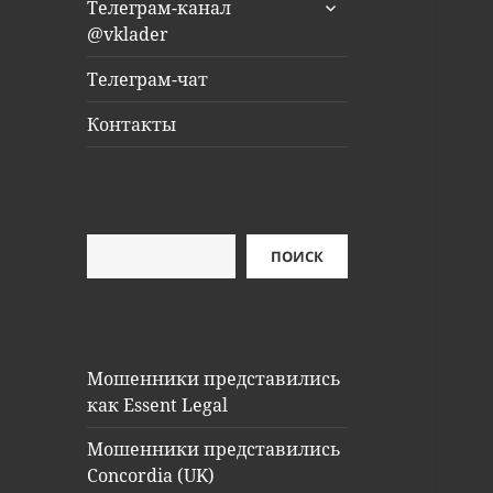
раскрыть
Телеграм-канал
дочернее
@vklader
меню
Телеграм-чат
Контакты
Поиск
ПОИСК
Мошенники представились
как Essent Legal
Мошенники представились
Concordia (UK)