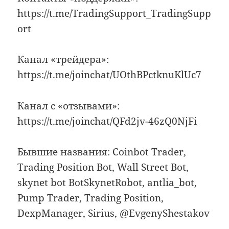
https://t.me/TradingSupport_TradingSupp
ort
Канал «трейдера»:
https://t.me/joinchat/UOthBPctknuKlUc7
Канал с «отзывами»:
https://t.me/joinchat/QFd2jv-46zQ0NjFi
Бывшие названия: Coinbot Trader,
Trading Position Bot, Wall Street Bot,
skynet bot BotSkynetRobot, antlia_bot,
Pump Trader, Trading Position,
DexpManager, Sirius, @EvgenyShestakov