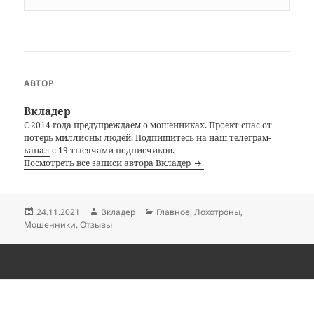
АВТОР
Вкладер
С 2014 года предупреждаем о мошенниках. Проект спас от
потерь миллионы людей. Подпишитесь на наш
телеграм-
канал
с 19 тысячами подписчиков.
Посмотреть все записи автора Вкладер
Опубликовано
Автор
Рубрики
24.11.2021
Вкладер
Главное
,
Лохотроны
,
Мошенники
,
Отзывы