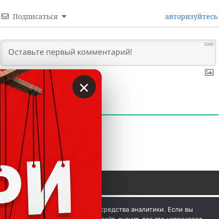
Подписаться
авторизуйтесь
5000
×
0
КОММЕНТАРИИ
 © Вкладер 2014-2026. Цитирование разрешается с 
Мы используем куки и средства аналитики. Если вы
гиперссылкой на сайт vklader.com или 
телеграм-канал 