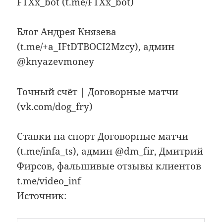
FTXx_bot (t.me/FTXx_bot)
Блог Андрея Князева
(t.me/+a_IFtDTBOCI2Mzcy), админ
@knyazevmoney
Точный счёт | Договорные матчи
(vk.com/dog_fry)
Ставки на спорт Договорные матчи
(t.me/infa_ts), админ @dm_fir, Дмитрий
Фирсов, фальшивые отзывы клиентов
t.me/video_inf
Источник: