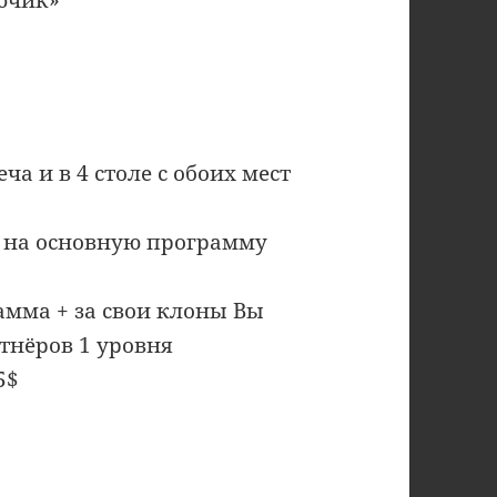
ча и в 4 столе с обоих мест
он на основную программу
амма + за свои клоны Вы
тнёров 1 уровня
5$