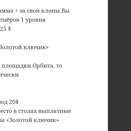
амма + за свои клоны Вы
тнёров 1 уровня
25 $
Золотой ключик»
 с площадки Орбита, то
тически
вод 20$
 место в столах выплатные
мы «Золотой ключик»