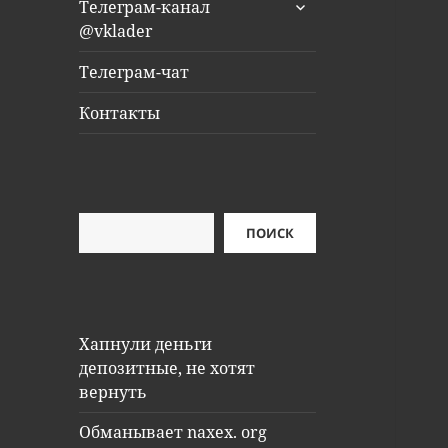
раскрыть
Телеграм-канал
дочернее
@vklader
меню
Телеграм-чат
Контакты
Поиск
ПОИСК
Хапнули деньги
депозитные, не хотят
вернуть
Обманывает naxex. org