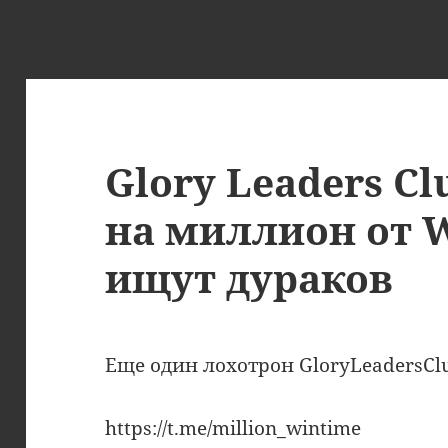
Glory Leaders Cl
на миллион от W
ищут дураков
Еще один лохотрон GloryLeadersClub
https://t.me/million_wintime