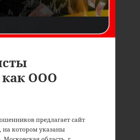
исты
 как ООО
 мошенников предлагает сайт
u, на котором указаны
, Московская область, г.