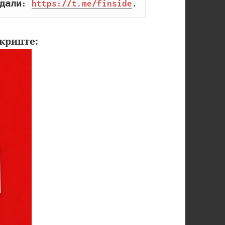
дали: 
https://t.me/finside
.
крипте: