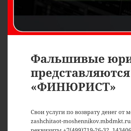
Фальшивые юр
представляются
«ФИНЮРИСТ»
Свои услуги по возврату денег от
zashchitaot-moshennikov.mbdmkt.r
реквизиты +7(499)719-26-32, 143406