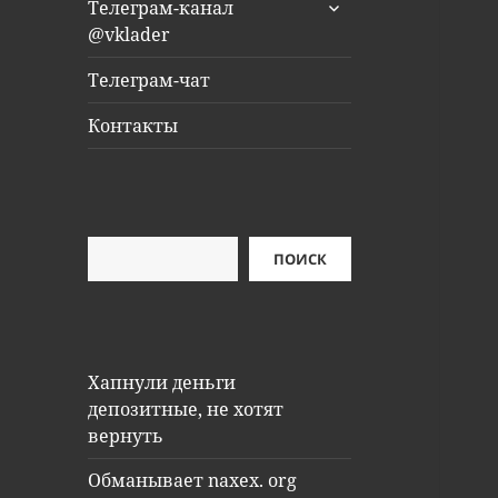
раскрыть
Телеграм-канал
дочернее
@vklader
меню
Телеграм-чат
Контакты
Поиск
ПОИСК
Хапнули деньги
депозитные, не хотят
вернуть
Обманывает naxex. org