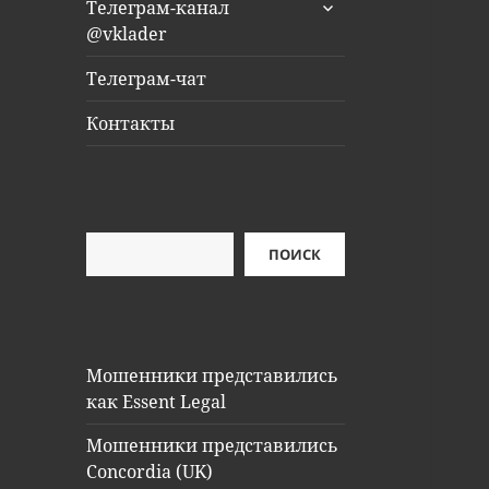
раскрыть
Телеграм-канал
дочернее
@vklader
меню
Телеграм-чат
Контакты
Поиск
ПОИСК
Мошенники представились
как Essent Legal
Мошенники представились
Concordia (UK)