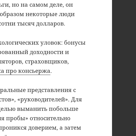
ьги, но на самом деле, он
м образом некоторые люди
отни тысяч долларов.
хологических уловок: бонусы
рованный доходности и
ляторов, страховщиков,
ка про консьержа
.
ральные представления с
тов», «руководителей». Для
 целью выманить побольше
для пробы» относительно
роникся доверием, а затем