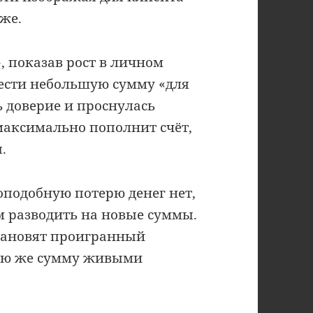
же.
, показав рост в личном
ести небольшую сумму «для
ь доверие и проснулась
 максимально пополнит счёт,
.
оподобную потерю денег нет,
ем разводить на новые суммы.
становят проигранный
акую же сумму живыми