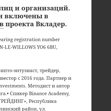
лиц и организаций.
ни включены в
в
проекта Вкладер.
aring registration number
TON-LE-WILLOWS YO6 6BU,
рипто-энтузиаст, трейдер,
нвестор с 2016 года. Партнер и
nvestments. Методист и автор
а.•‎ Спикер Binance Academy,
 ТРЕЙДИНГ», Республика
алинский район, ул.