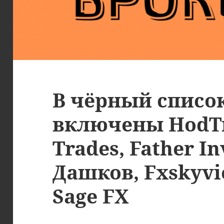
В чёрный списо
включены HodTr
Trades, Father I
Дашков, Fxskyvi
Sage FX