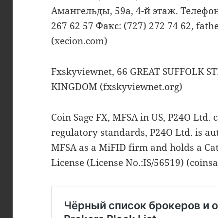
Амангельды, 59a, 4-й этаж. Телефоны
267 62 57 Факс: (727) 272 74 62, fa
(xecion.com)
Fxskyviewnet, 66 GREAT SUFFOLK S
KINGDOM (fxskyviewnet.org)
Coin Sage FX, MFSA in US, P24O Ltd. 
regulatory standards, P24O Ltd. is a
MFSA as a MiFID firm and holds a Cat
License (License No.:IS/56519) (coins