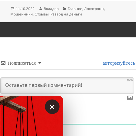
Опубликовано
Автор
Рубрики
11.10.2022
Вкладер
Главное
,
Лохотроны
,
Мошенники
,
Отзывы
,
Развод на деньги
Подписаться
авторизуйтесь
5000
×
0
КОММЕНТАРИИ