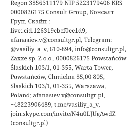
Regon 3856311179 NIP 5223179406 KRS
0000826175 Consult Group, Консалт
Груп, Скайп :
live:.cid.126319cbcf0ee1d9,
afanasiev.v@consultgr.pl, Telegram:
@vasiliy_a_v, 610-894, info@consultgr.pl,
Zaxxe sp. Z o.o., 0000826175 Powstańców
Ślaskich 103/1, 01-355, Warta Tower,
Powstańców, Chmielna 85,00 805,
Slaskich 103/1, 01-355, Warszawa,
Poland; afanasiev.v@consultgr.pl,
+48223906489, t.me/vasiliy_a_v,
join.skype.com/invite/N4u0LJUgAwdZ
(consultgr.pl)