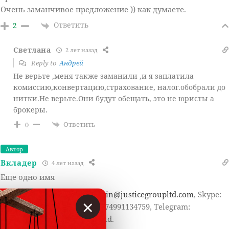
Очень заманчивое предложение )) как думаете.
Ответить
2
Светлана
2 лет назад
Reply to
Андрей
Не верьте ,меня также заманили ,и я заплатила
комиссию,конвертацию,страхование, налог.обобрали до
нитки.Не верьте.Они будут обещать, это не юристы а
брокеры.
Ответить
0
Автор
Вкладер
4 лет назад
Еще одно имя
Павел Каверин,
pavel.kaverin@justicegroupltd.com
, Skype:
×
live:.cid.1a24c289b4c1170d, +74991134759, Telegram:
@pavelkaverinjusticegroupltd.