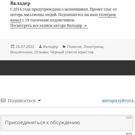
Вкладер
С 2014 года предупреждаем о мошенниках. Проект спас от
потерь миллионы людей. Подпишитесь на наш
телеграм-
канал
с 19 тысячами подписчиков.
Посмотреть все записи автора Вкладер
Опубликовано
Автор
Рубрики
26.07.2022
Вкладер
Главное
,
Лохотроны
,
Мошенники
,
Отзывы
,
Чёрный список юристов
Подписаться
авторизуйтесь
5000