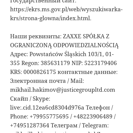
Государственный сайт:
https://ekrs.ms.gov.pl/web/wyszukiwarka-
krs/strona-glowna/index.html.
Наши реквизиты: ZAXXE SPÓŁKA Z
OGRANICZONĄ ODPOWIEDZIALNOŚCIĄ
Адрес: Powstańców Śląskich 103/1, 01-
355 Regon: 385631179 NIP: 5223179406
KRS: 0000826175 контактные данные:
Электронная почта / Mail:
mikhail.hakimov@justicegroupltd.com
Скайп / Skype:
live:.cid.12ea6cd8304d976a Телефон /
Phone: +79955775695 / +48223906489 /
+74951287364 Телеграм / Telegram: