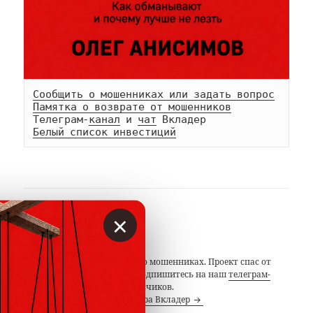
Сообщить о мошенниках или задать вопрос
Памятка о возврате от мошенников
Телеграм-
канал
 и 
чат
Белый список инвестиций
×
АВТОР
Вкладер
С 2014 года предупреждаем о мошенниках. Проект спас от
потерь миллионы людей. Подпишитесь на наш
телеграм-
канал
с 19 тысячами подписчиков.
Посмотреть все записи автора Вкладер