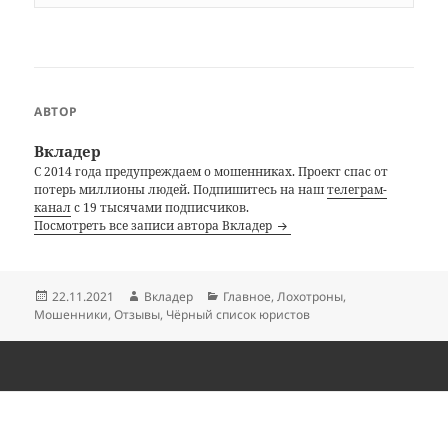
АВТОР
Вкладер
С 2014 года предупреждаем о мошенниках. Проект спас от
потерь миллионы людей. Подпишитесь на наш
телеграм-
канал
с 19 тысячами подписчиков.
Посмотреть все записи автора Вкладер
Опубликовано
Автор
Рубрики
22.11.2021
Вкладер
Главное
,
Лохотроны
,
Мошенники
,
Отзывы
,
Чёрный список юристов