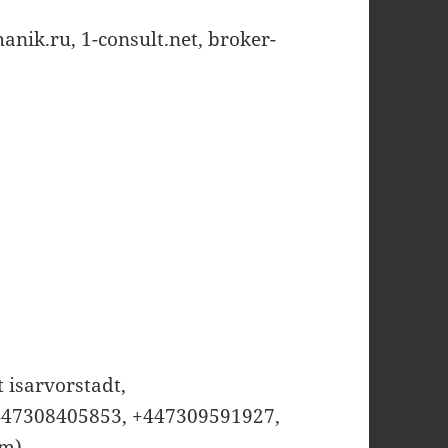
ik.ru, 1-consult.net, broker-
 isarvorstadt,
447308405853, +447309591927,
om)