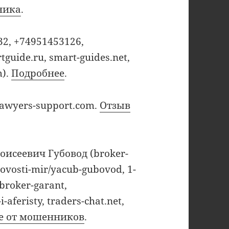
ника
.
32, +74951453126,
guide.ru, smart-guides.net,
m).
Подробнее
.
lawyers-support.com.
Отзыв
оисеевич Губовод (broker-
ovosti-mir/yacub-gubovod, 1-
broker-garant,
aferisty, traders-chat.net,
те от мошенников
.