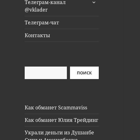
раскрыть
Телеграм-канал
дочернее
@vklader
меню
Телеграм-чат
Контакты
Поиск
ПОИСК
Как обманет Scammaviss
Как обманет Юлия Трейдинг
Украли деньги из Душанбе