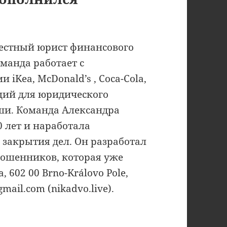
естный юрист финансового
оманда работает с
Kea, McDonald’s , Coca-Cola,
ций для юридического
ши. Команда Александра
0 лет и наработала
 закрытия дел. Он разработал
мошенников, которая уже
 602 00 Brno-Královo Pole,
mail.com (nikadvo.live).