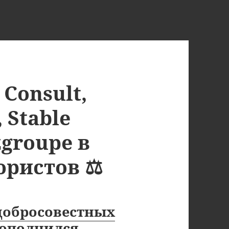
Consult,
 Stable
zgroupe в
юристов ⚖
добросовестных
ополнился