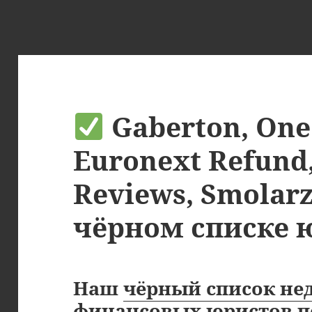
Gaberton, One 
Euronext Refund,
Reviews, Smolar
чёрном списке 
Наш
чёрный список не
финансовых юристов
п