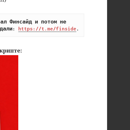
ал Финсайд и потом не 
дали: 
https://t.me/finside
.
крипте: