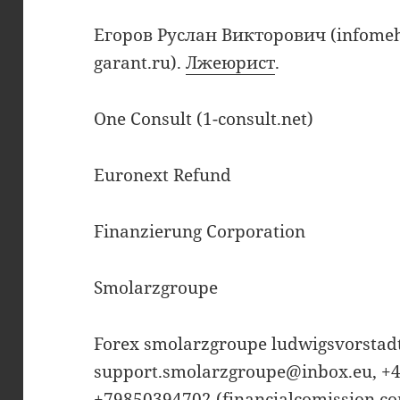
Егоров Руслан Викторович (infomehan
garant.ru).
Лжеюрист
.
One Consult (1-consult.net)
Euronext Refund
Finanzierung Corporation
Smolarzgroupe
Forex smolarzgroupe ludwigsvorstadt
support.smolarzgroupe@inbox.eu, +
+79850394702 (financialcomission.c