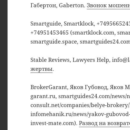
Габертон, Gaberton.
Звонок мошен
Smartguide, Smartklock, +749566524
+74951453465 ​(smartklock.com, smart
smartguide.space, smartguides24.co
Stable Reviews, Lawyers Help, info@
жертвы
.
BrokerGarant, Яков Губовод, Яков М
garant.ru, smartguides24.com/news/n
consult.net/companies/belye-brokery/
infomehanik.ru/news/yakov-gubovod-i-
invest-mate.com).
Развод на возвра