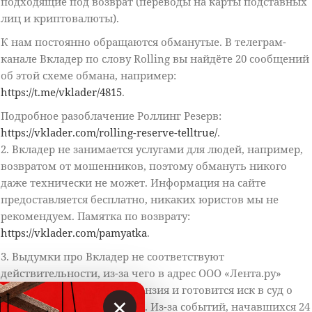
подходящие под возврат (переводы на карты подставных
лиц и криптовалюты).
К нам постоянно обращаются обманутые. В телеграм-
канале Вкладер по слову Rolling вы найдёте 20 сообщений
об этой схеме обмана, например:
https://t.me/vklader/4815
.
Подробное разоблачение Роллинг Резерв:
https://vklader.com/rolling-reserve-telltrue/
.
2. Вкладер не занимается услугами для людей, например,
возвратом от мошенников, поэтому обмануть никого
даже технически не может. Информация на сайте
предоставляется бесплатно, никаких юристов мы не
рекомендуем. Памятка по возврату:
https://vklader.com/pamyatka
.
3. Выдумки про Вкладер не соответствуют
действительности, из-за чего в адрес ООО «Лента.ру»
написана досудебная претензия и готовится иск в суд о
×
защите деловой репутации. Из-за событий, начавшихся 24