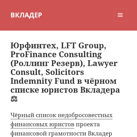
ВКЛАДЕР
МЕНЮ
И
ВИДЖЕТЫ
Юрфинтех, LFT Group,
ProFinance Consulting
(Роллинг Резерв), Lawyer
Consult, Solicitors
Indemnity Fund в чёрном
списке юристов Вкладера
⚖
Чёрный список недобросовестных
финансовых юристов
проекта
финансовой грамотности Вкладер