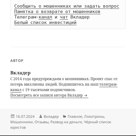
Сообщить о мошенниках или задать вопрос
Памятка о возврате от мошенников
Телеграм-
канал
 и 
чат
Белый список инвестиций
АВТОР
Вкладер
С 2014 года предупреждаем о мошенниках. Проект спас от
потерь миллионы людей. Подпишитесь на наш
телеграм-
канал
с 19 тысячами подписчиков.
Посмотреть все записи автора Вкладер
Опубликовано
Автор
Рубрики
16.07.2024
Вкладер
Главное
,
Лохотроны
,
Мошенники
,
Отзывы
,
Развод на деньги
,
Чёрный список
юристов