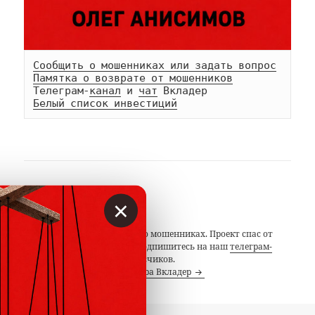
Сообщить о мошенниках или задать вопрос
Памятка о возврате от мошенников
Телеграм-
канал
 и 
чат
Белый список инвестиций
АВТОР
×
Вкладер
С 2014 года предупреждаем о мошенниках. Проект спас от
потерь миллионы людей. Подпишитесь на наш
телеграм-
канал
с 19 тысячами подписчиков.
Посмотреть все записи автора Вкладер