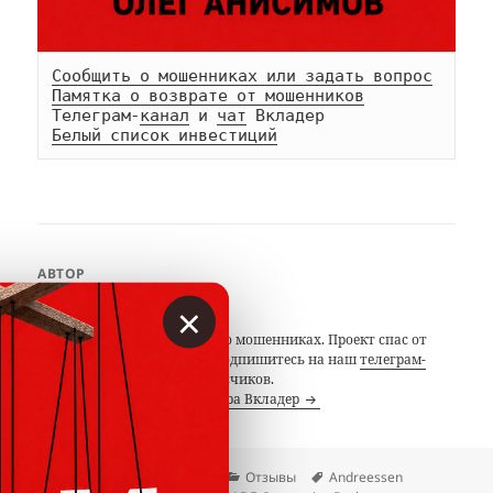
Сообщить о мошенниках или задать вопрос
Памятка о возврате от мошенников
Телеграм-
канал
 и 
чат
Белый список инвестиций
АВТОР
×
Вкладер
С 2014 года предупреждаем о мошенниках. Проект спас от
потерь миллионы людей. Подпишитесь на наш
телеграм-
канал
с 19 тысячами подписчиков.
Посмотреть все записи автора Вкладер
Опубликовано
Автор
Рубрики
Метки
05.10.2019
Вкладер
Отзывы
Andreessen