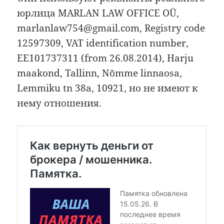
юрлица MARLAN LAW OFFICE OÜ,
marlanlaw754@gmail.com, Registry code
12597309, VAT identification number,
EE101737311 (from 26.08.2014), Harju
maakond, Tallinn, Nõmme linnaosa,
Lemmiku tn 38a, 10921, но не имеют к
нему отношения.