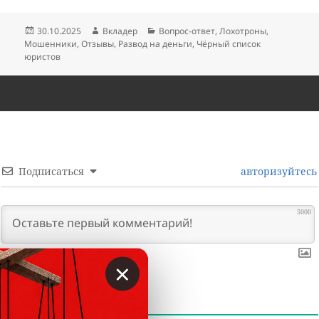
Опубликовано
Автор
Рубрики
30.10.2025
Вкладер
Вопрос-ответ
,
Лохотроны
,
Мошенники
,
Отзывы
,
Развод на деньги
,
Чёрный список
юристов
Подписаться
авторизуйтесь
5000
×
0
КОММЕНТАРИИ