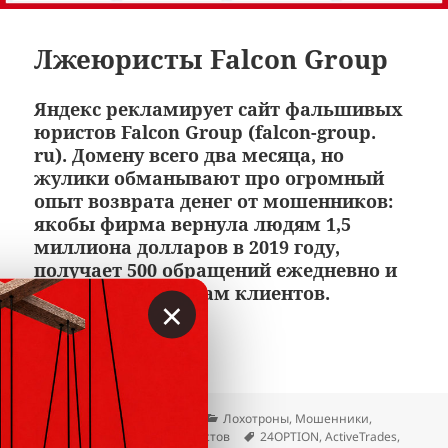
Лжеюристы Falcon Group
Яндекс рекламирует сайт фальшивых
юристов Falcon Group (falcon-group.
ru). Домену всего два месяца, но
жулики обманывают про огромный
опыт возврата денег от мошенников:
якобы фирма вернула людям 1,5
миллиона долларов в 2019 году,
получает 500 обращений ежедневно и
помогла 15 тысячам клиентов.
×
Лжеюристы Falcon Group
Читать далее
Опубликовано
Автор
Рубрики
29.08.2020
Вкладер
Лохотроны
,
Мошенники
,
Метки
Отзывы
,
Чёрный список юристов
24OPTION
,
ActiveTrades
,