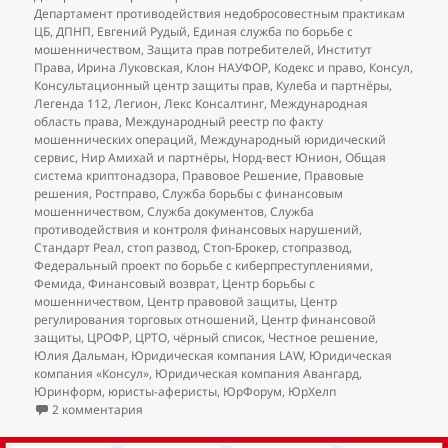
Департамент противодействия недобросовестным практикам
ЦБ
,
ДПНП
,
Евгений Рудый
,
Единая служба по борьбе с
мошенничеством
,
Защита прав потребителей
,
Институт
Права
,
Ирина Луковская
,
Клон НАУФОР
,
Кодекс и право
,
Консул
,
Консультационный центр защиты прав
,
Кулеба и партнёры
,
Легенда 112
,
Легион
,
Лекс Консалтинг
,
Международная
область права
,
Международный реестр по факту
мошеннических операций
,
Международный юридический
сервис
,
Нир Амихай и партнёры
,
Норд-вест Юнион
,
Общая
система криптонадзора
,
Правовое Решение
,
Правовые
решения
,
Ростправо
,
Служба борьбы с финансовым
мошенничеством
,
Служба документов
,
Служба
противодействия и контроля финансовых нарушений
,
Стандарт Реал
,
стоп развод
,
Стоп-Брокер
,
стопразвод
,
Федеральный проект по борьбе с киберпреступлениями
,
Фемида
,
Финансовый возврат
,
Центр борьбы с
мошенничеством
,
Центр правовой защиты
,
Центр
регулирования торговых отношений
,
Центр финансовой
защиты
,
ЦРОФР
,
ЦРТО
,
чёрный список
,
Честное решение
,
Юлия Дальман
,
Юридическая компания LAW
,
Юридическая
компания «Консул»
,
Юридическая компания Авангард
,
Юринформ
,
юристы-аферисты
,
ЮрФорум
,
ЮрХелп
к записи
Добавления в чёрный список юристов (на
2 комментария