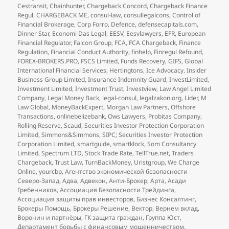
Cestransit
,
Chainhunter
,
Chargeback Concord
,
Chargeback Finance
Regul
,
CHARGEBACK ME
,
consul-law
,
consullegalcons
,
Control of
Financial Brokerage
,
Corp Forro
,
Defence
,
defensecapitals.com
,
Dinner Star
,
Economi Das Legal
,
EESV
,
Eesvlawyers
,
EFR
,
European
Financial Regulator
,
Falcon Group
,
FCA
,
FCA Chargeback
,
Finance
Regulation
,
Financial Conduct Authority
,
finhelp
,
Finregul Refound
,
FOREX-BROKERS.PRO
,
FSCS Limited
,
Funds Recovery
,
GIFS
,
Global
International Financial Services
,
Hertingtons
,
Ice Advocacy
,
Insider
Business Group Limited
,
Insurance Indemnity Guard
,
InvestLimited
,
Investment Limited
,
Investment Trust
,
Investview
,
Law Angel Limited
Company
,
Legal Money Back
,
legal-consul
,
legalzakon.org
,
Lider
,
M
Law Global
,
MoneyBackExpert
,
Morgan Law Partners
,
Offshore
Transactions
,
onlinebelizebank
,
Ows Lawyers
,
Probitas Company
,
Rolling Reserve
,
Scaud
,
Securities Investor Protection Corporation
Limited
,
Simmons&Simmons
,
SIPC; Securities Investor Protection
Corporation Limited
,
smartguide
,
smartklock
,
Som Consultancy
Limited
,
Spectrum LTD
,
Stock Trade Rate
,
TellTrue.net
,
Traders
Chargeback
,
Trust Law
,
TurnBackMoney
,
Uristgroup
,
We Charge
Online
,
yourcbp
,
Агентство экономической безопасности
Северо-Запад
,
Адва
,
Адвекон
,
Анти-Брокер
,
Арта
,
Асади
Гребенников
,
Ассоциация Безопасности Трейдинга
,
Ассоциация защиты прав инвесторов
,
Бизнес Консалтинг
,
Брокеры Помощь
,
Брокеры Решение
,
Вектор
,
Вернем вклад
,
Воронин и партнёры
,
ГК защита граждан
,
Группа Юст
,
Департамент борьбы с финансовым мошенничеством
,