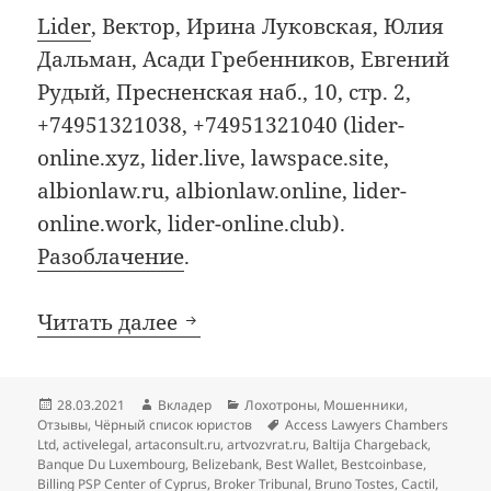
Lider
, Вектор, Ирина Луковская, Юлия
Дальман, Асади Гребенников, Евгений
Рудый, Пресненская наб., 10, стр. 2,
+74951321038, +74951321040 (lider-
online.xyz, lider.live, lawspace.site,
albionlaw.ru, albionlaw.online, lider-
online.work, lider-online.club).
Разоблачение
.
Добавления в чёрный список
Читать далее
Опубликовано
Автор
Рубрики
28.03.2021
Вкладер
Лохотроны
,
Мошенники
,
Метки
Отзывы
,
Чёрный список юристов
Access Lawyers Chambers
Ltd
,
activelegal
,
artaconsult.ru
,
artvozvrat.ru
,
Baltija Chargeback
,
Banque Du Luxembourg
,
Belizebank
,
Best Wallet
,
Bestcoinbase
,
Billing PSP Center of Cyprus
,
Broker Tribunal
,
Bruno Tostes
,
Cactil
,