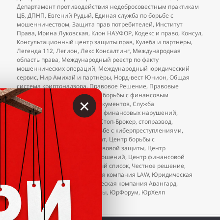
Департамент противодействия недобросовестным практикам
ЦБ
,
ДПНП
,
Евгений Рудый
,
Единая служба по борьбе с
мошенничеством
,
Защита прав потребителей
,
Институт
Права
,
Ирина Луковская
,
Клон НАУФОР
,
Кодекс и право
,
Консул
,
Консультационный центр защиты прав
,
Кулеба и партнёры
,
Легенда 112
,
Легион
,
Лекс Консалтинг
,
Международная
область права
,
Международный реестр по факту
мошеннических операций
,
Международный юридический
сервис
,
Нир Амихай и партнёры
,
Норд-вест Юнион
,
Общая
система криптонадзора
,
Правовое Решение
,
Правовые
решения
,
Ростправо
,
Служба борьбы с финансовым
×
мошенничеством
,
Служба документов
,
Служба
противодействия и контроля финансовых нарушений
,
Стандарт Реал
,
стоп развод
,
Стоп-Брокер
,
стопразвод
,
Федеральный проект по борьбе с киберпреступлениями
,
Фемида
,
Финансовый возврат
,
Центр борьбы с
мошенничеством
,
Центр правовой защиты
,
Центр
регулирования торговых отношений
,
Центр финансовой
защиты
,
ЦРОФР
,
ЦРТО
,
чёрный список
,
Честное решение
,
Юлия Дальман
,
Юридическая компания LAW
,
Юридическая
компания «Консул»
,
Юридическая компания Авангард
,
Юринформ
,
юристы-аферисты
,
ЮрФорум
,
ЮрХелп
к записи
Добавления в чёрный список юристов (на
2 комментария