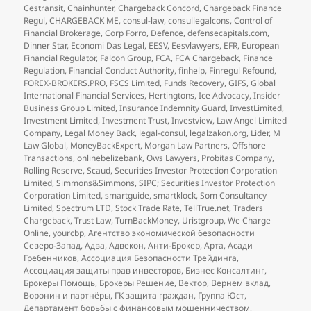
Cestransit
,
Chainhunter
,
Chargeback Concord
,
Chargeback Finance
Regul
,
CHARGEBACK ME
,
consul-law
,
consullegalcons
,
Control of
Financial Brokerage
,
Corp Forro
,
Defence
,
defensecapitals.com
,
Dinner Star
,
Economi Das Legal
,
EESV
,
Eesvlawyers
,
EFR
,
European
Financial Regulator
,
Falcon Group
,
FCA
,
FCA Chargeback
,
Finance
Regulation
,
Financial Conduct Authority
,
finhelp
,
Finregul Refound
,
FOREX-BROKERS.PRO
,
FSCS Limited
,
Funds Recovery
,
GIFS
,
Global
International Financial Services
,
Hertingtons
,
Ice Advocacy
,
Insider
Business Group Limited
,
Insurance Indemnity Guard
,
InvestLimited
,
Investment Limited
,
Investment Trust
,
Investview
,
Law Angel Limited
Company
,
Legal Money Back
,
legal-consul
,
legalzakon.org
,
Lider
,
M
Law Global
,
MoneyBackExpert
,
Morgan Law Partners
,
Offshore
Transactions
,
onlinebelizebank
,
Ows Lawyers
,
Probitas Company
,
Rolling Reserve
,
Scaud
,
Securities Investor Protection Corporation
Limited
,
Simmons&Simmons
,
SIPC; Securities Investor Protection
Corporation Limited
,
smartguide
,
smartklock
,
Som Consultancy
Limited
,
Spectrum LTD
,
Stock Trade Rate
,
TellTrue.net
,
Traders
Chargeback
,
Trust Law
,
TurnBackMoney
,
Uristgroup
,
We Charge
Online
,
yourcbp
,
Агентство экономической безопасности
Северо-Запад
,
Адва
,
Адвекон
,
Анти-Брокер
,
Арта
,
Асади
Гребенников
,
Ассоциация Безопасности Трейдинга
,
Ассоциация защиты прав инвесторов
,
Бизнес Консалтинг
,
Брокеры Помощь
,
Брокеры Решение
,
Вектор
,
Вернем вклад
,
Воронин и партнёры
,
ГК защита граждан
,
Группа Юст
,
Департамент борьбы с финансовым мошенничеством
,