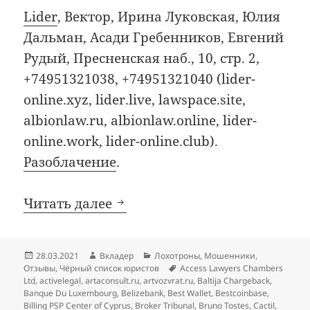
Lider
, Вектор, Ирина Луковская, Юлия
Дальман, Асади Гребенников, Евгений
Рудый, Пресненская наб., 10, стр. 2,
+74951321038, +74951321040 (lider-
online.xyz, lider.live, lawspace.site,
albionlaw.ru, albionlaw.online, lider-
online.work, lider-online.club).
Разоблачение
.
Добавления в чёрный список
Читать далее
Опубликовано
Автор
Рубрики
28.03.2021
Вкладер
Лохотроны
,
Мошенники
,
Метки
Отзывы
,
Чёрный список юристов
Access Lawyers Chambers
Ltd
,
activelegal
,
artaconsult.ru
,
artvozvrat.ru
,
Baltija Chargeback
,
Banque Du Luxembourg
,
Belizebank
,
Best Wallet
,
Bestcoinbase
,
Billing PSP Center of Cyprus
,
Broker Tribunal
,
Bruno Tostes
,
Cactil
,