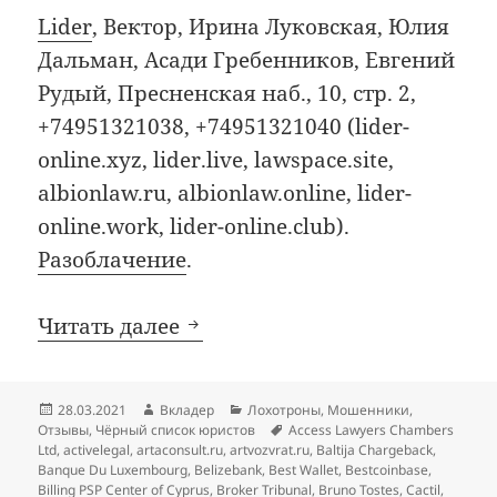
Lider
, Вектор, Ирина Луковская, Юлия
Дальман, Асади Гребенников, Евгений
Рудый, Пресненская наб., 10, стр. 2,
+74951321038, +74951321040 (lider-
online.xyz, lider.live, lawspace.site,
albionlaw.ru, albionlaw.online, lider-
online.work, lider-online.club).
Разоблачение
.
Добавления в чёрный список
Читать далее
Опубликовано
Автор
Рубрики
28.03.2021
Вкладер
Лохотроны
,
Мошенники
,
Метки
Отзывы
,
Чёрный список юристов
Access Lawyers Chambers
Ltd
,
activelegal
,
artaconsult.ru
,
artvozvrat.ru
,
Baltija Chargeback
,
Banque Du Luxembourg
,
Belizebank
,
Best Wallet
,
Bestcoinbase
,
Billing PSP Center of Cyprus
,
Broker Tribunal
,
Bruno Tostes
,
Cactil
,