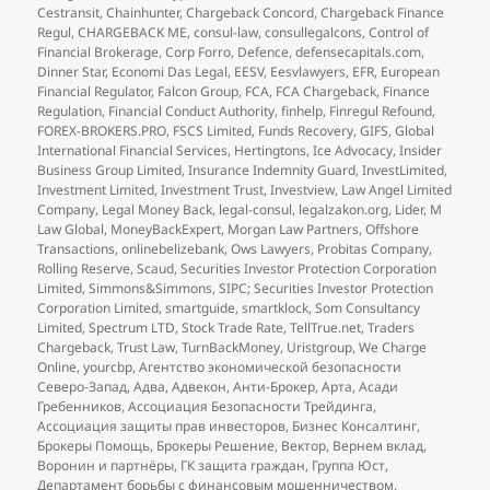
Cestransit
,
Chainhunter
,
Chargeback Concord
,
Chargeback Finance
Regul
,
CHARGEBACK ME
,
consul-law
,
consullegalcons
,
Control of
Financial Brokerage
,
Corp Forro
,
Defence
,
defensecapitals.com
,
Dinner Star
,
Economi Das Legal
,
EESV
,
Eesvlawyers
,
EFR
,
European
Financial Regulator
,
Falcon Group
,
FCA
,
FCA Chargeback
,
Finance
Regulation
,
Financial Conduct Authority
,
finhelp
,
Finregul Refound
,
FOREX-BROKERS.PRO
,
FSCS Limited
,
Funds Recovery
,
GIFS
,
Global
International Financial Services
,
Hertingtons
,
Ice Advocacy
,
Insider
Business Group Limited
,
Insurance Indemnity Guard
,
InvestLimited
,
Investment Limited
,
Investment Trust
,
Investview
,
Law Angel Limited
Company
,
Legal Money Back
,
legal-consul
,
legalzakon.org
,
Lider
,
M
Law Global
,
MoneyBackExpert
,
Morgan Law Partners
,
Offshore
Transactions
,
onlinebelizebank
,
Ows Lawyers
,
Probitas Company
,
Rolling Reserve
,
Scaud
,
Securities Investor Protection Corporation
Limited
,
Simmons&Simmons
,
SIPC; Securities Investor Protection
Corporation Limited
,
smartguide
,
smartklock
,
Som Consultancy
Limited
,
Spectrum LTD
,
Stock Trade Rate
,
TellTrue.net
,
Traders
Chargeback
,
Trust Law
,
TurnBackMoney
,
Uristgroup
,
We Charge
Online
,
yourcbp
,
Агентство экономической безопасности
Северо-Запад
,
Адва
,
Адвекон
,
Анти-Брокер
,
Арта
,
Асади
Гребенников
,
Ассоциация Безопасности Трейдинга
,
Ассоциация защиты прав инвесторов
,
Бизнес Консалтинг
,
Брокеры Помощь
,
Брокеры Решение
,
Вектор
,
Вернем вклад
,
Воронин и партнёры
,
ГК защита граждан
,
Группа Юст
,
Департамент борьбы с финансовым мошенничеством
,