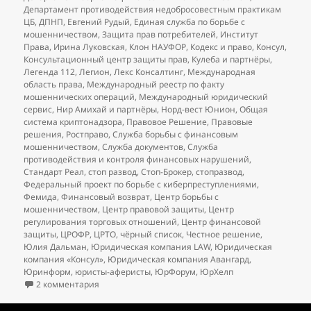
Департамент противодействия недобросовестным практикам
ЦБ
,
ДПНП
,
Евгений Рудый
,
Единая служба по борьбе с
мошенничеством
,
Защита прав потребителей
,
Институт
Права
,
Ирина Луковская
,
Клон НАУФОР
,
Кодекс и право
,
Консул
,
Консультационный центр защиты прав
,
Кулеба и партнёры
,
Легенда 112
,
Легион
,
Лекс Консалтинг
,
Международная
область права
,
Международный реестр по факту
мошеннических операций
,
Международный юридический
сервис
,
Нир Амихай и партнёры
,
Норд-вест Юнион
,
Общая
система криптонадзора
,
Правовое Решение
,
Правовые
решения
,
Ростправо
,
Служба борьбы с финансовым
мошенничеством
,
Служба документов
,
Служба
противодействия и контроля финансовых нарушений
,
Стандарт Реал
,
стоп развод
,
Стоп-Брокер
,
стопразвод
,
Федеральный проект по борьбе с киберпреступлениями
,
Фемида
,
Финансовый возврат
,
Центр борьбы с
мошенничеством
,
Центр правовой защиты
,
Центр
регулирования торговых отношений
,
Центр финансовой
защиты
,
ЦРОФР
,
ЦРТО
,
чёрный список
,
Честное решение
,
Юлия Дальман
,
Юридическая компания LAW
,
Юридическая
компания «Консул»
,
Юридическая компания Авангард
,
Юринформ
,
юристы-аферисты
,
ЮрФорум
,
ЮрХелп
к записи
Добавления в чёрный список юристов (на
2 комментария