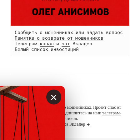
Сообщить о мошенниках или задать вопрос
Памятка о возврате от мошенников
Телеграм-
канал
 и 
чат
Белый список инвестиций
АВТОР
×
Вкладер
С 2014 года предупреждаем о мошенниках. Проект спас от
потерь миллионы людей. Подпишитесь на наш
телеграм-
канал
с 19 тысячами подписчиков.
Посмотреть все записи автора Вкладер