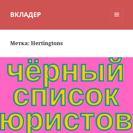
ВКЛАДЕР
МЕНЮ
И
ВИДЖЕТЫ
Метка:
Hertingtons