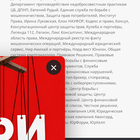
Департамент противодействия недобросовестным практикам
ЦБ
,
ДПНП
,
Евгений Рудый
,
Единая служба по борьбе с
мошенничеством
,
Защита прав потребителей
,
Институт
Права
,
Ирина Луковская
,
Клон НАУФОР
,
Кодекс и право
,
Консул
,
Консультационный центр защиты прав
,
Кулеба и партнёры
,
Легенда 112
,
Легион
,
Лекс Консалтинг
,
Международная
область права
,
Международный реестр по факту
мошеннических операций
,
Международный юридический
сервис
,
Нир Амихай и партнёры
,
Норд-вест Юнион
,
Общая
система криптонадзора
,
Правовое Решение
,
Правовые
решения
,
Ростправо
,
Служба борьбы с финансовым
×
мошенничеством
,
Служба документов
,
Служба
противодействия и контроля финансовых нарушений
,
Стандарт Реал
,
стоп развод
,
Стоп-Брокер
,
стопразвод
,
Федеральный проект по борьбе с киберпреступлениями
,
Фемида
,
Финансовый возврат
,
Центр борьбы с
мошенничеством
,
Центр правовой защиты
,
Центр
регулирования торговых отношений
,
Центр финансовой
защиты
,
ЦРОФР
,
ЦРТО
,
чёрный список
,
Честное решение
,
Юлия Дальман
,
Юридическая компания LAW
,
Юридическая
компания «Консул»
,
Юридическая компания Авангард
,
Юринформ
,
юристы-аферисты
,
ЮрФорум
,
ЮрХелп
к записи
Добавления в чёрный список юристов (на
2 комментария