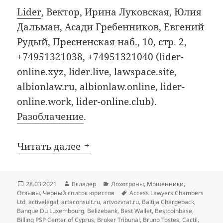
Lider
, Вектор, Ирина Луковская, Юлия
Дальман, Асади Гребенников, Евгений
Рудый, Пресненская наб., 10, стр. 2,
+74951321038, +74951321040 (lider-
online.xyz, lider.live, lawspace.site,
albionlaw.ru, albionlaw.online, lider-
online.work, lider-online.club).
Разоблачение
.
Добавления в чёрный список
Читать далее
Опубликовано
Автор
Рубрики
28.03.2021
Вкладер
Лохотроны
,
Мошенники
,
Метки
Отзывы
,
Чёрный список юристов
Access Lawyers Chambers
Ltd
,
activelegal
,
artaconsult.ru
,
artvozvrat.ru
,
Baltija Chargeback
,
Banque Du Luxembourg
,
Belizebank
,
Best Wallet
,
Bestcoinbase
,
Billing PSP Center of Cyprus
,
Broker Tribunal
,
Bruno Tostes
,
Cactil
,