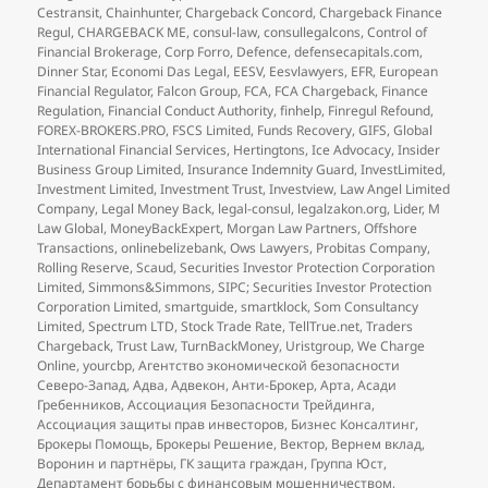
Cestransit
,
Chainhunter
,
Chargeback Concord
,
Chargeback Finance
Regul
,
CHARGEBACK ME
,
consul-law
,
consullegalcons
,
Control of
Financial Brokerage
,
Corp Forro
,
Defence
,
defensecapitals.com
,
Dinner Star
,
Economi Das Legal
,
EESV
,
Eesvlawyers
,
EFR
,
European
Financial Regulator
,
Falcon Group
,
FCA
,
FCA Chargeback
,
Finance
Regulation
,
Financial Conduct Authority
,
finhelp
,
Finregul Refound
,
FOREX-BROKERS.PRO
,
FSCS Limited
,
Funds Recovery
,
GIFS
,
Global
International Financial Services
,
Hertingtons
,
Ice Advocacy
,
Insider
Business Group Limited
,
Insurance Indemnity Guard
,
InvestLimited
,
Investment Limited
,
Investment Trust
,
Investview
,
Law Angel Limited
Company
,
Legal Money Back
,
legal-consul
,
legalzakon.org
,
Lider
,
M
Law Global
,
MoneyBackExpert
,
Morgan Law Partners
,
Offshore
Transactions
,
onlinebelizebank
,
Ows Lawyers
,
Probitas Company
,
Rolling Reserve
,
Scaud
,
Securities Investor Protection Corporation
Limited
,
Simmons&Simmons
,
SIPC; Securities Investor Protection
Corporation Limited
,
smartguide
,
smartklock
,
Som Consultancy
Limited
,
Spectrum LTD
,
Stock Trade Rate
,
TellTrue.net
,
Traders
Chargeback
,
Trust Law
,
TurnBackMoney
,
Uristgroup
,
We Charge
Online
,
yourcbp
,
Агентство экономической безопасности
Северо-Запад
,
Адва
,
Адвекон
,
Анти-Брокер
,
Арта
,
Асади
Гребенников
,
Ассоциация Безопасности Трейдинга
,
Ассоциация защиты прав инвесторов
,
Бизнес Консалтинг
,
Брокеры Помощь
,
Брокеры Решение
,
Вектор
,
Вернем вклад
,
Воронин и партнёры
,
ГК защита граждан
,
Группа Юст
,
Департамент борьбы с финансовым мошенничеством
,