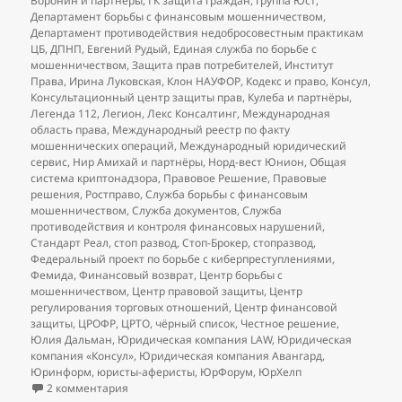
Воронин и партнёры
,
ГК защита граждан
,
Группа Юст
,
Департамент борьбы с финансовым мошенничеством
,
Департамент противодействия недобросовестным практикам
ЦБ
,
ДПНП
,
Евгений Рудый
,
Единая служба по борьбе с
мошенничеством
,
Защита прав потребителей
,
Институт
Права
,
Ирина Луковская
,
Клон НАУФОР
,
Кодекс и право
,
Консул
,
Консультационный центр защиты прав
,
Кулеба и партнёры
,
Легенда 112
,
Легион
,
Лекс Консалтинг
,
Международная
область права
,
Международный реестр по факту
мошеннических операций
,
Международный юридический
сервис
,
Нир Амихай и партнёры
,
Норд-вест Юнион
,
Общая
система криптонадзора
,
Правовое Решение
,
Правовые
решения
,
Ростправо
,
Служба борьбы с финансовым
мошенничеством
,
Служба документов
,
Служба
противодействия и контроля финансовых нарушений
,
Стандарт Реал
,
стоп развод
,
Стоп-Брокер
,
стопразвод
,
Федеральный проект по борьбе с киберпреступлениями
,
Фемида
,
Финансовый возврат
,
Центр борьбы с
мошенничеством
,
Центр правовой защиты
,
Центр
регулирования торговых отношений
,
Центр финансовой
защиты
,
ЦРОФР
,
ЦРТО
,
чёрный список
,
Честное решение
,
Юлия Дальман
,
Юридическая компания LAW
,
Юридическая
компания «Консул»
,
Юридическая компания Авангард
,
Юринформ
,
юристы-аферисты
,
ЮрФорум
,
ЮрХелп
к записи
Добавления в чёрный список юристов (на
2 комментария