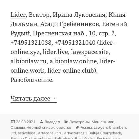
Lider
, Вектор, Ирина Луковская, Юлия
Дальман, Асади Гребенников, Евгений
Рудый, Пресненская наб., 10, стр. 2,
+74951321038, +74951321040 (lider-
online.xyz, lider.live, lawspace.site,
albionlaw.ru, albionlaw.online, lider-
online.work, lider-online.club).
Разоблачение
.
Добавления в чёрный список
Читать далее
Опубликовано
Автор
Рубрики
28.03.2021
Вкладер
Лохотроны
,
Мошенники
,
Метки
Отзывы
,
Чёрный список юристов
Access Lawyers Chambers
Ltd
,
activelegal
,
artaconsult.ru
,
artvozvrat.ru
,
Baltija Chargeback
,
Banque Du Luxembourg
,
Belizebank
,
Best Wallet
,
Bestcoinbase
,