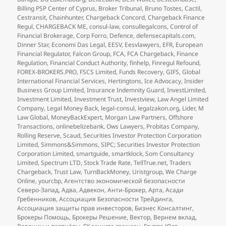
Billing PSP Center of Cyprus
,
Broker Tribunal
,
Bruno Tostes
,
Cactil
,
Cestransit
,
Chainhunter
,
Chargeback Concord
,
Chargeback Finance
Regul
,
CHARGEBACK ME
,
consul-law
,
consullegalcons
,
Control of
Financial Brokerage
,
Corp Forro
,
Defence
,
defensecapitals.com
,
Dinner Star
,
Economi Das Legal
,
EESV
,
Eesvlawyers
,
EFR
,
European
Financial Regulator
,
Falcon Group
,
FCA
,
FCA Chargeback
,
Finance
Regulation
,
Financial Conduct Authority
,
finhelp
,
Finregul Refound
,
FOREX-BROKERS.PRO
,
FSCS Limited
,
Funds Recovery
,
GIFS
,
Global
International Financial Services
,
Hertingtons
,
Ice Advocacy
,
Insider
Business Group Limited
,
Insurance Indemnity Guard
,
InvestLimited
,
Investment Limited
,
Investment Trust
,
Investview
,
Law Angel Limited
Company
,
Legal Money Back
,
legal-consul
,
legalzakon.org
,
Lider
,
M
Law Global
,
MoneyBackExpert
,
Morgan Law Partners
,
Offshore
Transactions
,
onlinebelizebank
,
Ows Lawyers
,
Probitas Company
,
Rolling Reserve
,
Scaud
,
Securities Investor Protection Corporation
Limited
,
Simmons&Simmons
,
SIPC; Securities Investor Protection
Corporation Limited
,
smartguide
,
smartklock
,
Som Consultancy
Limited
,
Spectrum LTD
,
Stock Trade Rate
,
TellTrue.net
,
Traders
Chargeback
,
Trust Law
,
TurnBackMoney
,
Uristgroup
,
We Charge
Online
,
yourcbp
,
Агентство экономической безопасности
Северо-Запад
,
Адва
,
Адвекон
,
Анти-Брокер
,
Арта
,
Асади
Гребенников
,
Ассоциация Безопасности Трейдинга
,
Ассоциация защиты прав инвесторов
,
Бизнес Консалтинг
,
Брокеры Помощь
,
Брокеры Решение
,
Вектор
,
Вернем вклад
,