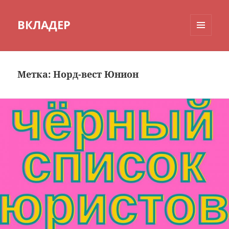
ВКЛАДЕР
МЕНЮ
И
ВИДЖЕТЫ
Метка:
Норд-вест Юнион