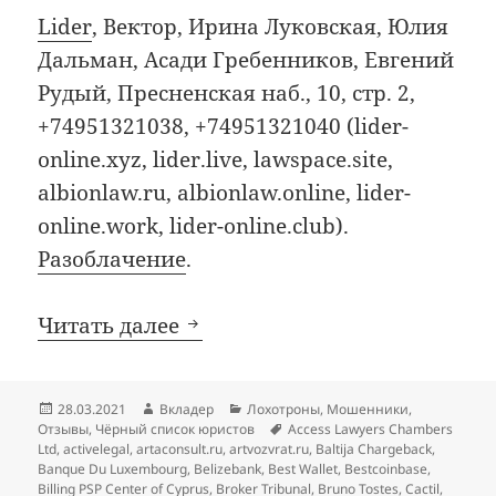
Lider
, Вектор, Ирина Луковская, Юлия
Дальман, Асади Гребенников, Евгений
Рудый, Пресненская наб., 10, стр. 2,
+74951321038, +74951321040 (lider-
online.xyz, lider.live, lawspace.site,
albionlaw.ru, albionlaw.online, lider-
online.work, lider-online.club).
Разоблачение
.
Добавления в чёрный список
Читать далее
Опубликовано
Автор
Рубрики
28.03.2021
Вкладер
Лохотроны
,
Мошенники
,
Метки
Отзывы
,
Чёрный список юристов
Access Lawyers Chambers
Ltd
,
activelegal
,
artaconsult.ru
,
artvozvrat.ru
,
Baltija Chargeback
,
Banque Du Luxembourg
,
Belizebank
,
Best Wallet
,
Bestcoinbase
,
Billing PSP Center of Cyprus
,
Broker Tribunal
,
Bruno Tostes
,
Cactil
,