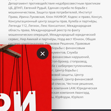
Департамент противодействия недобросовестным практикам
ЦБ
,
ДПНП
,
Евгений Рудый
,
Единая служба по борьбе с
мошенничеством
,
Защита прав потребителей
,
Институт
Права
,
Ирина Луковская
,
Клон НАУФОР
,
Кодекс и право
,
Консул
,
Консультационный центр защиты прав
,
Кулеба и партнёры
,
Легенда 112
,
Легион
,
Лекс Консалтинг
,
Международная
область права
,
Международный реестр по факту
мошеннических операций
,
Международный юридический
сервис
,
Нир Амихай и партнёры
,
Норд-вест Юнион
,
Общая
система криптонадзора
,
Правовое Решение
,
Правовые
решения
,
Ростправо
,
Служба борьбы с финансовым
×
мошенничеством
,
Служба документов
,
Служба
противодействия и контроля финансовых нарушений
,
Стандарт Реал
,
стоп развод
,
Стоп-Брокер
,
стопразвод
,
Федеральный проект по борьбе с киберпреступлениями
,
Фемида
,
Финансовый возврат
,
Центр борьбы с
мошенничеством
,
Центр правовой защиты
,
Центр
регулирования торговых отношений
,
Центр финансовой
защиты
,
ЦРОФР
,
ЦРТО
,
чёрный список
,
Честное решение
,
Юлия Дальман
,
Юридическая компания LAW
,
Юридическая
компания «Консул»
,
Юридическая компания Авангард
,
Юринформ
,
юристы-аферисты
,
ЮрФорум
,
ЮрХелп
к записи
Добавления в чёрный список юристов (на
2 комментария