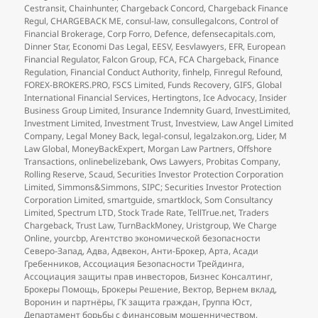
Cestransit
,
Chainhunter
,
Chargeback Concord
,
Chargeback Finance
Regul
,
CHARGEBACK ME
,
consul-law
,
consullegalcons
,
Control of
Financial Brokerage
,
Corp Forro
,
Defence
,
defensecapitals.com
,
Dinner Star
,
Economi Das Legal
,
EESV
,
Eesvlawyers
,
EFR
,
European
Financial Regulator
,
Falcon Group
,
FCA
,
FCA Chargeback
,
Finance
Regulation
,
Financial Conduct Authority
,
finhelp
,
Finregul Refound
,
FOREX-BROKERS.PRO
,
FSCS Limited
,
Funds Recovery
,
GIFS
,
Global
International Financial Services
,
Hertingtons
,
Ice Advocacy
,
Insider
Business Group Limited
,
Insurance Indemnity Guard
,
InvestLimited
,
Investment Limited
,
Investment Trust
,
Investview
,
Law Angel Limited
Company
,
Legal Money Back
,
legal-consul
,
legalzakon.org
,
Lider
,
M
Law Global
,
MoneyBackExpert
,
Morgan Law Partners
,
Offshore
Transactions
,
onlinebelizebank
,
Ows Lawyers
,
Probitas Company
,
Rolling Reserve
,
Scaud
,
Securities Investor Protection Corporation
Limited
,
Simmons&Simmons
,
SIPC; Securities Investor Protection
Corporation Limited
,
smartguide
,
smartklock
,
Som Consultancy
Limited
,
Spectrum LTD
,
Stock Trade Rate
,
TellTrue.net
,
Traders
Chargeback
,
Trust Law
,
TurnBackMoney
,
Uristgroup
,
We Charge
Online
,
yourcbp
,
Агентство экономической безопасности
Северо-Запад
,
Адва
,
Адвекон
,
Анти-Брокер
,
Арта
,
Асади
Гребенников
,
Ассоциация Безопасности Трейдинга
,
Ассоциация защиты прав инвесторов
,
Бизнес Консалтинг
,
Брокеры Помощь
,
Брокеры Решение
,
Вектор
,
Вернем вклад
,
Воронин и партнёры
,
ГК защита граждан
,
Группа Юст
,
Департамент борьбы с финансовым мошенничеством
,