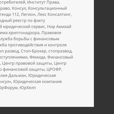
отребителей
,
Институт Права
,
право
,
Консул
,
Консультационный
генда 112
,
Легион
,
Лекс Консалтинг
,
дный реестр по факту
 юридический сервис
,
Нир Амихай
ема криптонадзора
,
Правовое
Служба борьбы с финансовым
жба противодействия и контроля
оп развод
,
Стоп-Брокер
,
стопразвод
,
реступлениями
,
Фемида
,
Финансовый
м
,
Центр правовой защиты
,
Центр
р финансовой защиты
,
ЦРОФР
,
лия Дальман
,
Юридическая
нсул»
,
Юридическая компания
ЮрФорум
,
ЮрХелп
рный список юристов (начало 2021 года)