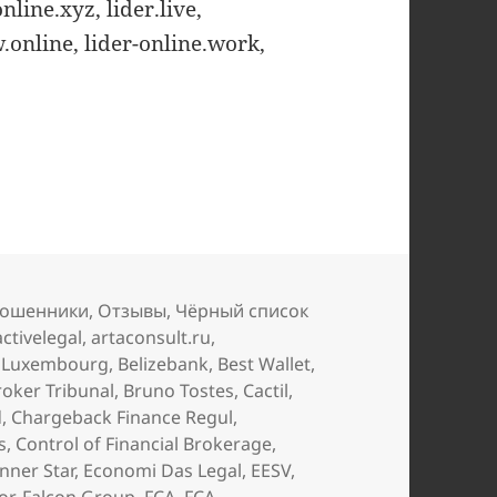
ine.xyz, lider.live,
.online, lider-online.work,
 список юристов (начало 2021 года)
ошенники
,
Отзывы
,
Чёрный список
activelegal
,
artaconsult.ru
,
 Luxembourg
,
Belizebank
,
Best Wallet
,
roker Tribunal
,
Bruno Tostes
,
Cactil
,
d
,
Chargeback Finance Regul
,
s
,
Control of Financial Brokerage
,
nner Star
,
Economi Das Legal
,
EESV
,