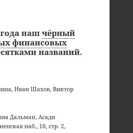
1 года наш
чёрный
ных финансовых
сятками названий.
сина, Иван Шахов, Виктор
лия Дальман, Асади
нская наб., 10, стр. 2,