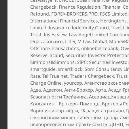
Eesvlawyers
,
EFR
,
European Financial Regulat
Chargeback
,
Finance Regulation
,
Financial C
Refound
,
FOREX-BROKERS.PRO
,
FSCS Limited
International Financial Services
,
Hertingtons
Limited
,
Insurance Indemnity Guard
,
InvestL
Trust
,
Investview
,
Law Angel Limited Compan
legalzakon.org
,
Lider
,
M Law Global
,
MoneyBa
Offshore Transactions
,
onlinebelizebank
,
Ows
Reserve
,
Scaud
,
Securities Investor Protecti
Simmons&Simmons
,
SIPC; Securities Invest
smartguide
,
smartklock
,
Som Consultancy Li
Rate
,
TellTrue.net
,
Traders Chargeback
,
Trust
Charge Online
,
yourcbp
,
Агентство экономи
Адва
,
Адвекон
,
Анти-Брокер
,
Арта
,
Асади Гр
Безопасности Трейдинга
,
Ассоциация защи
Консалтинг
,
Брокеры Помощь
,
Брокеры Р
Воронин и партнёры
,
ГК защита граждан
,
Г
финансовым мошенничеством
,
Департаме
недобросовестным практикам ЦБ
,
ДПНП
,
Е