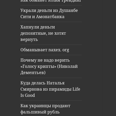
Как обманет Юлия Трейдинг
Украли деньги из Душанбе
Сити и Амонатбанка
Хапнули деньги
депозитные, не хотят
вернуть
Обманывает naxex. org
Почему не надо верить
«Голосу крипты» (Николай
Дементьев)
Куда делась Наталья
Смирнова из пирамиды Life
Is Good
Как украинцы продают
фальшивый рубль