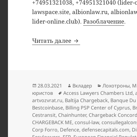
+74951321038, +74951321040 (lider-onl
lawspace.site, albionlaw.ru, albionlaw
lider-online.club).
Разоблачение
.
Добавления в чёрный
Читать далее
Опубликовано
Автор
Рубрики
28.03.2021
Вкладер
Лохотроны
,
М
Метки
юристов
Access Lawyers Chambers Ltd
,
artvozvrat.ru
,
Baltija Chargeback
,
Banque Du
Bestcoinbase
,
Billing PSP Center of Cyprus
,
B
Cestransit
,
Chainhunter
,
Chargeback Concor
CHARGEBACK ME
,
consul-law
,
consullegalcon
Corp Forro
,
Defence
,
defensecapitals.com
,
Di