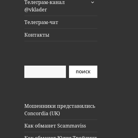
раскрыть
Телеграм-канал
дочернее
@vklader
меню
Телеграм-чат
Контакты
Поиск
ПОИСК
Мошенники представились
Concordia (UK)
Как обманет Scammaviss