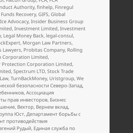
or
,
Falcon Group
,
FCA
,
FCA
onduct Authority
,
finhelp
,
Finregul
,
Funds Recovery
,
GIFS
,
Global
,
Ice Advocacy
,
Insider Business Group
imited
,
Investment Limited
,
Investment
y
,
Legal Money Back
,
legal-consul
,
ckExpert
,
Morgan Law Partners
,
 Lawyers
,
Probitas Company
,
Rolling
on Corporation Limited
,
or Protection Corporation Limited
,
mited
,
Spectrum LTD
,
Stock Trade
 Law
,
TurnBackMoney
,
Uristgroup
,
We
ческой безопасности Северо-Запад
,
ебенников
,
Ассоциация
ты прав инвесторов
,
Бизнес
ешение
,
Вектор
,
Вернем вклад
,
руппа Юст
,
Департамент борьбы с
нт противодействия
вгений Рудый
,
Единая служба по