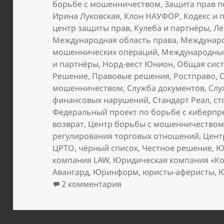
борьбе с мошенничеством
,
Защита прав п
Ирина Луковская
,
Клон НАУФОР
,
Кодекс и 
центр защиты прав
,
Кулеба и партнёры
,
Ле
Международная область права
,
Междунаро
мошеннических операций
,
Международный
и партнёры
,
Норд-вест Юнион
,
Общая сист
Решение
,
Правовые решения
,
Ростправо
,
мошенничеством
,
Служба документов
,
Слу
финансовых нарушений
,
Стандарт Реал
,
ст
Федеральный проект по борьбе с киберп
возврат
,
Центр борьбы с мошенничество
регулирования торговых отношений
,
Цент
ЦРТО
,
чёрный список
,
Честное решение
,
Ю
компания LAW
,
Юридическая компания «Ко
Авангард
,
Юринформ
,
юристы-аферисты
,
к записи
Добавления в чё
2 комментария