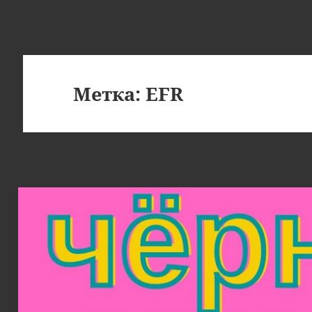
Метка:
EFR