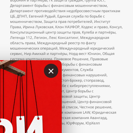
Воронин и партнёры
,
ГК защита граждан
,
Группа Юст
,
Департамент борьбы с финансовым мошенничеством
,
Департамент противодействия недобросовестным практикам
ЦБ
,
ДПНП
,
Евгений Рудый
,
Единая служба по борьбе с
мошенничеством
,
Защита прав потребителей
,
Институт
Права
,
Ирина Луковская
,
Клон НАУФОР
,
Кодекс и право
,
Консул
,
Консультационный центр защиты прав
,
Кулеба и партнёры
,
Легенда 112
,
Легион
,
Лекс Консалтинг
,
Международная
область права
,
Международный реестр по факту
мошеннических операций
,
Международный юридический
сервис
,
Нир Амихай и партнёры
,
Норд-вест Юнион
,
Общая
система криптонадзора
,
Правовое Решение
,
Правовые
решения
,
Ростправо
,
Служба борьбы с финансовым
×
мошенничеством
,
Служба документов
,
Служба
противодействия и контроля финансовых нарушений
,
Стандарт Реал
,
стоп развод
,
Стоп-Брокер
,
стопразвод
,
Федеральный проект по борьбе с киберпреступлениями
,
Фемида
,
Финансовый возврат
,
Центр борьбы с
мошенничеством
,
Центр правовой защиты
,
Центр
регулирования торговых отношений
,
Центр финансовой
защиты
,
ЦРОФР
,
ЦРТО
,
чёрный список
,
Честное решение
,
Юлия Дальман
,
Юридическая компания LAW
,
Юридическая
компания «Консул»
,
Юридическая компания Авангард
,
Юринформ
,
юристы-аферисты
,
ЮрФорум
,
ЮрХелп
к записи
Добавления в чёрный список юристов (на
2 комментария