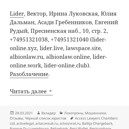
Lider
, Вектор, Ирина Луковская, Юлия
Дальман, Асади Гребенников, Евгений
Рудый, Пресненская наб., 10, стр. 2,
+74951321038, +74951321040 (lider-
online.xyz, lider.live, lawspace.site,
albionlaw.ru, albionlaw.online, lider-
online.work, lider-online.club).
Разоблачение
.
Добавления в чёрный список
Читать далее
Опубликовано
Автор
Рубрики
28.03.2021
Вкладер
Лохотроны
,
Мошенники
,
Метки
Отзывы
,
Чёрный список юристов
Access Lawyers Chambers
Ltd
,
activelegal
,
artaconsult.ru
,
artvozvrat.ru
,
Baltija Chargeback
,
Banque Du Luxembourg
,
Belizebank
,
Best Wallet
,
Bestcoinbase
,