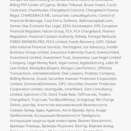
Billing PSP Center of Cyprus
,
Broker Tribunal
,
Bruno Tostes
,
Cactil
,
Cestransit
,
Chainhunter
,
Chargeback Concord
,
Chargeback Finance
Regul
,
CHARGEBACK ME
,
consul-law
,
consullegalcons
,
Control of
Financial Brokerage
,
Corp Forro
,
Defence
,
defensecapitals.com
,
Dinner Star
,
Economi Das Legal
,
EESV
,
Eesvlawyers
,
EFR
,
European
Financial Regulator
,
Falcon Group
,
FCA
,
FCA Chargeback
,
Finance
Regulation
,
Financial Conduct Authority
,
finhelp
,
Finregul Refound
,
FOREX-BROKERS.PRO
,
FSCS Limited
,
Funds Recovery
,
GIFS
,
Global
International Financial Services
,
Hertingtons
,
Ice Advocacy
,
Insider
Business Group Limited
,
Insurance Indemnity Guard
,
InvestLimited
,
Investment Limited
,
Investment Trust
,
Investview
,
Law Angel Limited
Company
,
Legal Money Back
,
legal-consul
,
legalzakon.org
,
Lider
,
M
Law Global
,
MoneyBackExpert
,
Morgan Law Partners
,
Offshore
Transactions
,
onlinebelizebank
,
Ows Lawyers
,
Probitas Company
,
Rolling Reserve
,
Scaud
,
Securities Investor Protection Corporation
Limited
,
Simmons&Simmons
,
SIPC; Securities Investor Protection
Corporation Limited
,
smartguide
,
smartklock
,
Som Consultancy
Limited
,
Spectrum LTD
,
Stock Trade Rate
,
TellTrue.net
,
Traders
Chargeback
,
Trust Law
,
TurnBackMoney
,
Uristgroup
,
We Charge
Online
,
yourcbp
,
Агентство экономической безопасности
Северо-Запад
,
Адва
,
Адвекон
,
Анти-Брокер
,
Арта
,
Асади
Гребенников
,
Ассоциация Безопасности Трейдинга
,
Ассоциация защиты прав инвесторов
,
Бизнес Консалтинг
,
Брокеры Помощь
,
Брокеры Решение
,
Вектор
,
Вернем вклад
,