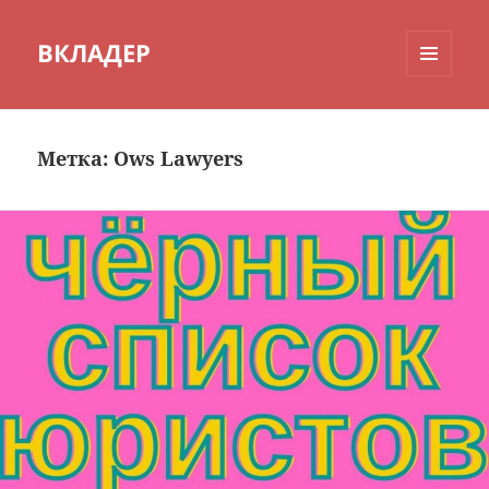
ВКЛАДЕР
МЕНЮ
И
ВИДЖЕТЫ
Метка:
Ows Lawyers