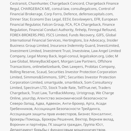
Cestransit
,
Chainhunter
,
Chargeback Concord
,
Chargeback Finance
Regul
,
CHARGEBACK ME
,
consul-law
,
consullegalcons
,
Control of
Financial Brokerage
,
Corp Forro
,
Defence
,
defensecapitals.com
,
Dinner Star
,
Economi Das Legal
,
EESV
,
Eesvlawyers
,
EFR
,
European
Financial Regulator
,
Falcon Group
,
FCA
,
FCA Chargeback
,
Finance
Regulation
,
Financial Conduct Authority
,
finhelp
,
Finregul Refound
,
FOREX-BROKERS.PRO
,
FSCS Limited
,
Funds Recovery
,
GIFS
,
Global
International Financial Services
,
Hertingtons
,
Ice Advocacy
,
Insider
Business Group Limited
,
Insurance Indemnity Guard
,
InvestLimited
,
Investment Limited
,
Investment Trust
,
Investview
,
Law Angel Limited
Company
,
Legal Money Back
,
legal-consul
,
legalzakon.org
,
Lider
,
M
Law Global
,
MoneyBackExpert
,
Morgan Law Partners
,
Offshore
Transactions
,
onlinebelizebank
,
Ows Lawyers
,
Probitas Company
,
Rolling Reserve
,
Scaud
,
Securities Investor Protection Corporation
Limited
,
Simmons&Simmons
,
SIPC; Securities Investor Protection
Corporation Limited
,
smartguide
,
smartklock
,
Som Consultancy
Limited
,
Spectrum LTD
,
Stock Trade Rate
,
TellTrue.net
,
Traders
Chargeback
,
Trust Law
,
TurnBackMoney
,
Uristgroup
,
We Charge
Online
,
yourcbp
,
Агентство экономической безопасности
Северо-Запад
,
Адва
,
Адвекон
,
Анти-Брокер
,
Арта
,
Асади
Гребенников
,
Ассоциация Безопасности Трейдинга
,
Ассоциация защиты прав инвесторов
,
Бизнес Консалтинг
,
Брокеры Помощь
,
Брокеры Решение
,
Вектор
,
Вернем вклад
,
Воронин и партнёры
,
ГК защита граждан
,
Группа Юст
,
Департамент борьбы с финансовым мошенничеством
,