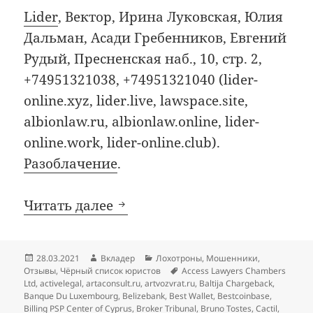
Lider
, Вектор, Ирина Луковская, Юлия
Дальман, Асади Гребенников, Евгений
Рудый, Пресненская наб., 10, стр. 2,
+74951321038, +74951321040 (lider-
online.xyz, lider.live, lawspace.site,
albionlaw.ru, albionlaw.online, lider-
online.work, lider-online.club).
Разоблачение
.
Добавления в чёрный список
Читать далее
Опубликовано
Автор
Рубрики
28.03.2021
Вкладер
Лохотроны
,
Мошенники
,
Метки
Отзывы
,
Чёрный список юристов
Access Lawyers Chambers
Ltd
,
activelegal
,
artaconsult.ru
,
artvozvrat.ru
,
Baltija Chargeback
,
Banque Du Luxembourg
,
Belizebank
,
Best Wallet
,
Bestcoinbase
,
Billing PSP Center of Cyprus
,
Broker Tribunal
,
Bruno Tostes
,
Cactil
,