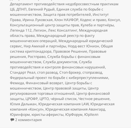
Департамент противодействия недобросовестным практикам
ЦБ
,
ДПНП
,
Евгений Рудый
,
Единая служба по борьбе с
мошенничеством
,
Защита прав потребителей
,
Институт
Права
,
Ирина Луковская
,
Клон НАУФОР
,
Кодекс и право
,
Консул
,
Консультационный центр защиты прав
,
Кулеба и партнёры
,
Легенда 112
,
Легион
,
Лекс Консалтинг
,
Международная
область права
,
Международный реестр по факту
мошеннических операций
,
Международный юридический
сервис
,
Нир Амихай и партнёры
,
Норд-вест Юнион
,
Общая
система криптонадзора
,
Правовое Решение
,
Правовые
решения
,
Ростправо
,
Служба борьбы с финансовым
мошенничеством
,
Служба документов
,
Служба
противодействия и контроля финансовых нарушений
,
Стандарт Реал
,
стоп развод
,
Стоп-Брокер
,
стопразвод
,
Федеральный проект по борьбе с киберпреступлениями
,
Фемида
,
Финансовый возврат
,
Центр борьбы с
мошенничеством
,
Центр правовой защиты
,
Центр
регулирования торговых отношений
,
Центр финансовой
защиты
,
ЦРОФР
,
ЦРТО
,
чёрный список
,
Честное решение
,
Юлия Дальман
,
Юридическая компания LAW
,
Юридическая
компания «Консул»
,
Юридическая компания Авангард
,
Юринформ
,
юристы-аферисты
,
ЮрФорум
,
ЮрХелп
к записи
Добавления в чёрный список юристов (на
2 комментария