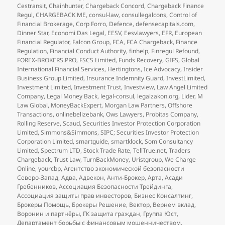
Cestransit
,
Chainhunter
,
Chargeback Concord
,
Chargeback Finance
Regul
,
CHARGEBACK ME
,
consul-law
,
consullegalcons
,
Control of
Financial Brokerage
,
Corp Forro
,
Defence
,
defensecapitals.com
,
Dinner Star
,
Economi Das Legal
,
EESV
,
Eesvlawyers
,
EFR
,
European
Financial Regulator
,
Falcon Group
,
FCA
,
FCA Chargeback
,
Finance
Regulation
,
Financial Conduct Authority
,
finhelp
,
Finregul Refound
,
FOREX-BROKERS.PRO
,
FSCS Limited
,
Funds Recovery
,
GIFS
,
Global
International Financial Services
,
Hertingtons
,
Ice Advocacy
,
Insider
Business Group Limited
,
Insurance Indemnity Guard
,
InvestLimited
,
Investment Limited
,
Investment Trust
,
Investview
,
Law Angel Limited
Company
,
Legal Money Back
,
legal-consul
,
legalzakon.org
,
Lider
,
M
Law Global
,
MoneyBackExpert
,
Morgan Law Partners
,
Offshore
Transactions
,
onlinebelizebank
,
Ows Lawyers
,
Probitas Company
,
Rolling Reserve
,
Scaud
,
Securities Investor Protection Corporation
Limited
,
Simmons&Simmons
,
SIPC; Securities Investor Protection
Corporation Limited
,
smartguide
,
smartklock
,
Som Consultancy
Limited
,
Spectrum LTD
,
Stock Trade Rate
,
TellTrue.net
,
Traders
Chargeback
,
Trust Law
,
TurnBackMoney
,
Uristgroup
,
We Charge
Online
,
yourcbp
,
Агентство экономической безопасности
Северо-Запад
,
Адва
,
Адвекон
,
Анти-Брокер
,
Арта
,
Асади
Гребенников
,
Ассоциация Безопасности Трейдинга
,
Ассоциация защиты прав инвесторов
,
Бизнес Консалтинг
,
Брокеры Помощь
,
Брокеры Решение
,
Вектор
,
Вернем вклад
,
Воронин и партнёры
,
ГК защита граждан
,
Группа Юст
,
Департамент борьбы с финансовым мошенничеством
,