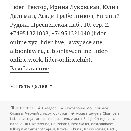
Lider
, Вектор, Ирина Луковская, Юлия
Дальман, Асади Гребенников, Евгений
Рудый, Пресненская наб., 10, стр. 2,
+74951321038, +74951321040 (lider-
online.xyz, lider.live, lawspace.site,
albionlaw.ru, albionlaw.online, lider-
online.work, lider-online.club).
Разоблачение
.
Добавления в чёрный список
Читать далее
Опубликовано
Автор
Рубрики
28.03.2021
Вкладер
Лохотроны
,
Мошенники
,
Метки
Отзывы
,
Чёрный список юристов
Access Lawyers Chambers
Ltd
,
activelegal
,
artaconsult.ru
,
artvozvrat.ru
,
Baltija Chargeback
,
Banque Du Luxembourg
,
Belizebank
,
Best Wallet
,
Bestcoinbase
,
Billing PSP Center of Cyprus
,
Broker Tribunal
,
Bruno Tostes
,
Cactil
,