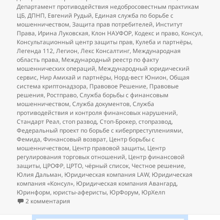
Департамент противодействия недобросовестным практикам
ЦБ
,
ДПНП
,
Евгений Рудый
,
Единая служба по борьбе с
мошенничеством
,
Защита прав потребителей
,
Институт
Права
,
Ирина Луковская
,
Клон НАУФОР
,
Кодекс и право
,
Консул
,
Консультационный центр защиты прав
,
Кулеба и партнёры
,
Легенда 112
,
Легион
,
Лекс Консалтинг
,
Международная
область права
,
Международный реестр по факту
мошеннических операций
,
Международный юридический
сервис
,
Нир Амихай и партнёры
,
Норд-вест Юнион
,
Общая
система криптонадзора
,
Правовое Решение
,
Правовые
решения
,
Ростправо
,
Служба борьбы с финансовым
мошенничеством
,
Служба документов
,
Служба
противодействия и контроля финансовых нарушений
,
Стандарт Реал
,
стоп развод
,
Стоп-Брокер
,
стопразвод
,
Федеральный проект по борьбе с киберпреступлениями
,
Фемида
,
Финансовый возврат
,
Центр борьбы с
мошенничеством
,
Центр правовой защиты
,
Центр
регулирования торговых отношений
,
Центр финансовой
защиты
,
ЦРОФР
,
ЦРТО
,
чёрный список
,
Честное решение
,
Юлия Дальман
,
Юридическая компания LAW
,
Юридическая
компания «Консул»
,
Юридическая компания Авангард
,
Юринформ
,
юристы-аферисты
,
ЮрФорум
,
ЮрХелп
к записи
Добавления в чёрный список юристов (на
2 комментария