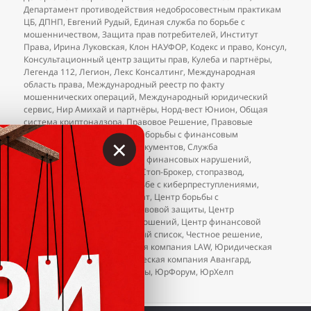
Департамент противодействия недобросовестным практикам
ЦБ
,
ДПНП
,
Евгений Рудый
,
Единая служба по борьбе с
мошенничеством
,
Защита прав потребителей
,
Институт
Права
,
Ирина Луковская
,
Клон НАУФОР
,
Кодекс и право
,
Консул
,
Консультационный центр защиты прав
,
Кулеба и партнёры
,
Легенда 112
,
Легион
,
Лекс Консалтинг
,
Международная
область права
,
Международный реестр по факту
мошеннических операций
,
Международный юридический
сервис
,
Нир Амихай и партнёры
,
Норд-вест Юнион
,
Общая
система криптонадзора
,
Правовое Решение
,
Правовые
решения
,
Ростправо
,
Служба борьбы с финансовым
×
мошенничеством
,
Служба документов
,
Служба
противодействия и контроля финансовых нарушений
,
Стандарт Реал
,
стоп развод
,
Стоп-Брокер
,
стопразвод
,
Федеральный проект по борьбе с киберпреступлениями
,
Фемида
,
Финансовый возврат
,
Центр борьбы с
мошенничеством
,
Центр правовой защиты
,
Центр
регулирования торговых отношений
,
Центр финансовой
защиты
,
ЦРОФР
,
ЦРТО
,
чёрный список
,
Честное решение
,
Юлия Дальман
,
Юридическая компания LAW
,
Юридическая
компания «Консул»
,
Юридическая компания Авангард
,
Юринформ
,
юристы-аферисты
,
ЮрФорум
,
ЮрХелп
к записи
Добавления в чёрный список юристов (на
2 комментария