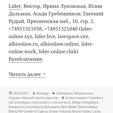
Lider
, Вектор, Ирина Луковская, Юлия
Дальман, Асади Гребенников, Евгений
Рудый, Пресненская наб., 10, стр. 2,
+74951321038, +74951321040 (lider-
online.xyz, lider.live, lawspace.site,
albionlaw.ru, albionlaw.online, lider-
online.work, lider-online.club).
Разоблачение
.
Добавления в чёрный список
Читать далее
Опубликовано
Автор
Рубрики
28.03.2021
Вкладер
Лохотроны
,
Мошенники
,
Метки
Отзывы
,
Чёрный список юристов
Access Lawyers Chambers
Ltd
,
activelegal
,
artaconsult.ru
,
artvozvrat.ru
,
Baltija Chargeback
,
Banque Du Luxembourg
,
Belizebank
,
Best Wallet
,
Bestcoinbase
,
Billing PSP Center of Cyprus
,
Broker Tribunal
,
Bruno Tostes
,
Cactil
,