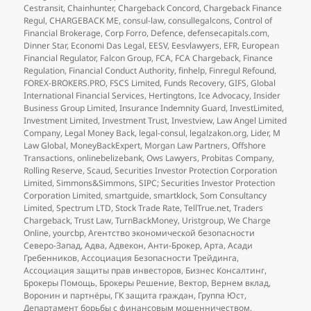
Cestransit
,
Chainhunter
,
Chargeback Concord
,
Chargeback Finance
Regul
,
CHARGEBACK ME
,
consul-law
,
consullegalcons
,
Control of
Financial Brokerage
,
Corp Forro
,
Defence
,
defensecapitals.com
,
Dinner Star
,
Economi Das Legal
,
EESV
,
Eesvlawyers
,
EFR
,
European
Financial Regulator
,
Falcon Group
,
FCA
,
FCA Chargeback
,
Finance
Regulation
,
Financial Conduct Authority
,
finhelp
,
Finregul Refound
,
FOREX-BROKERS.PRO
,
FSCS Limited
,
Funds Recovery
,
GIFS
,
Global
International Financial Services
,
Hertingtons
,
Ice Advocacy
,
Insider
Business Group Limited
,
Insurance Indemnity Guard
,
InvestLimited
,
Investment Limited
,
Investment Trust
,
Investview
,
Law Angel Limited
Company
,
Legal Money Back
,
legal-consul
,
legalzakon.org
,
Lider
,
M
Law Global
,
MoneyBackExpert
,
Morgan Law Partners
,
Offshore
Transactions
,
onlinebelizebank
,
Ows Lawyers
,
Probitas Company
,
Rolling Reserve
,
Scaud
,
Securities Investor Protection Corporation
Limited
,
Simmons&Simmons
,
SIPC; Securities Investor Protection
Corporation Limited
,
smartguide
,
smartklock
,
Som Consultancy
Limited
,
Spectrum LTD
,
Stock Trade Rate
,
TellTrue.net
,
Traders
Chargeback
,
Trust Law
,
TurnBackMoney
,
Uristgroup
,
We Charge
Online
,
yourcbp
,
Агентство экономической безопасности
Северо-Запад
,
Адва
,
Адвекон
,
Анти-Брокер
,
Арта
,
Асади
Гребенников
,
Ассоциация Безопасности Трейдинга
,
Ассоциация защиты прав инвесторов
,
Бизнес Консалтинг
,
Брокеры Помощь
,
Брокеры Решение
,
Вектор
,
Вернем вклад
,
Воронин и партнёры
,
ГК защита граждан
,
Группа Юст
,
Департамент борьбы с финансовым мошенничеством
,