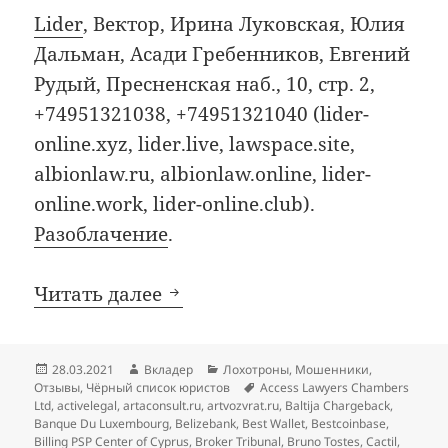
Lider
, Вектор, Ирина Луковская, Юлия
Дальман, Асади Гребенников, Евгений
Рудый, Пресненская наб., 10, стр. 2,
+74951321038, +74951321040 (lider-
online.xyz, lider.live, lawspace.site,
albionlaw.ru, albionlaw.online, lider-
online.work, lider-online.club).
Разоблачение
.
Добавления в чёрный список
Читать далее
Опубликовано
Автор
Рубрики
28.03.2021
Вкладер
Лохотроны
,
Мошенники
,
Метки
Отзывы
,
Чёрный список юристов
Access Lawyers Chambers
Ltd
,
activelegal
,
artaconsult.ru
,
artvozvrat.ru
,
Baltija Chargeback
,
Banque Du Luxembourg
,
Belizebank
,
Best Wallet
,
Bestcoinbase
,
Billing PSP Center of Cyprus
,
Broker Tribunal
,
Bruno Tostes
,
Cactil
,