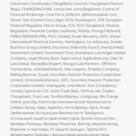
Cestransit
,
Chainhunter
,
Chargeback Concord
,
Chargeback Finance
Regul
,
CHARGEBACK ME
,
consul-law
,
consullegalcons
,
Control of
Financial Brokerage
,
Corp Forro
,
Defence
,
defensecapitals.com
,
Dinner Star
,
Economi Das Legal
,
EESV
,
Eesvlawyers
,
EFR
,
European
Financial Regulator
,
Falcon Group
,
FCA
,
FCA Chargeback
,
Finance
Regulation
,
Financial Conduct Authority
,
finhelp
,
Finregul Refound
,
FOREX-BROKERS.PRO
,
FSCS Limited
,
Funds Recovery
,
GIFS
,
Global
International Financial Services
,
Hertingtons
,
Ice Advocacy
,
Insider
Business Group Limited
,
Insurance Indemnity Guard
,
InvestLimited
,
Investment Limited
,
Investment Trust
,
Investview
,
Law Angel Limited
Company
,
Legal Money Back
,
legal-consul
,
legalzakon.org
,
Lider
,
M
Law Global
,
MoneyBackExpert
,
Morgan Law Partners
,
Offshore
Transactions
,
onlinebelizebank
,
Ows Lawyers
,
Probitas Company
,
Rolling Reserve
,
Scaud
,
Securities Investor Protection Corporation
Limited
,
Simmons&Simmons
,
SIPC; Securities Investor Protection
Corporation Limited
,
smartguide
,
smartklock
,
Som Consultancy
Limited
,
Spectrum LTD
,
Stock Trade Rate
,
TellTrue.net
,
Traders
Chargeback
,
Trust Law
,
TurnBackMoney
,
Uristgroup
,
We Charge
Online
,
yourcbp
,
Агентство экономической безопасности
Северо-Запад
,
Адва
,
Адвекон
,
Анти-Брокер
,
Арта
,
Асади
Гребенников
,
Ассоциация Безопасности Трейдинга
,
Ассоциация защиты прав инвесторов
,
Бизнес Консалтинг
,
Брокеры Помощь
,
Брокеры Решение
,
Вектор
,
Вернем вклад
,
Воронин и партнёры
,
ГК защита граждан
,
Группа Юст
,
Департамент борьбы с финансовым мошенничеством
,