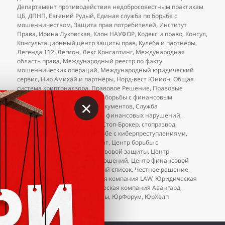
Департамент противодействия недобросовестным практикам
ЦБ
,
ДПНП
,
Евгений Рудый
,
Единая служба по борьбе с
мошенничеством
,
Защита прав потребителей
,
Институт
Права
,
Ирина Луковская
,
Клон НАУФОР
,
Кодекс и право
,
Консул
,
Консультационный центр защиты прав
,
Кулеба и партнёры
,
Легенда 112
,
Легион
,
Лекс Консалтинг
,
Международная
область права
,
Международный реестр по факту
мошеннических операций
,
Международный юридический
сервис
,
Нир Амихай и партнёры
,
Норд-вест Юнион
,
Общая
система криптонадзора
,
Правовое Решение
,
Правовые
решения
,
Ростправо
,
Служба борьбы с финансовым
×
мошенничеством
,
Служба документов
,
Служба
противодействия и контроля финансовых нарушений
,
Стандарт Реал
,
стоп развод
,
Стоп-Брокер
,
стопразвод
,
Федеральный проект по борьбе с киберпреступлениями
,
Фемида
,
Финансовый возврат
,
Центр борьбы с
мошенничеством
,
Центр правовой защиты
,
Центр
регулирования торговых отношений
,
Центр финансовой
защиты
,
ЦРОФР
,
ЦРТО
,
чёрный список
,
Честное решение
,
Юлия Дальман
,
Юридическая компания LAW
,
Юридическая
компания «Консул»
,
Юридическая компания Авангард
,
Юринформ
,
юристы-аферисты
,
ЮрФорум
,
ЮрХелп
к записи
Добавления в чёрный список юристов (на
2 комментария