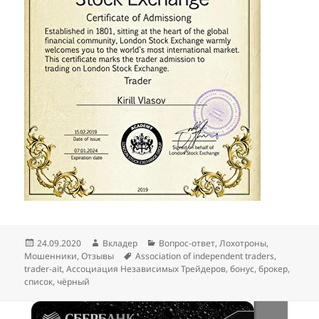
Опубликовано
Автор
Рубрики
24.09.2020
Вкладер
Вопрос-ответ
,
Лохотроны
,
Метки
Мошенники
,
Отзывы
Association of independent traders
,
trader-ait
,
Ассоциация Независимых Трейдеров
,
бонус
,
брокер
,
список
,
чёрный