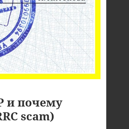
Р и почему
RRC scam)