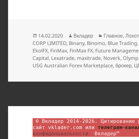
Опубликовано
Автор
Рубрики
14.02.2020
Вкладер
Главное
,
Лохо
CORP LIMITED
,
Binany
,
Binomo
,
Blue Trading
EkolFX
,
FinMax
,
FinMax FX
,
Future Manageme
Capital
,
Lexatrade
,
maxitrade
,
Noverk
,
Olymp
USG Australian Forex Marketplace
,
брокер
,
Ц
 © Вкладер 2014-2026. Цитирование разрешается с гиперссылкой на 
сайт vklader.com или 
телеграм-канал
конфиденциальности.
 Вкладер™