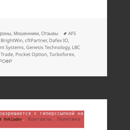
Метки
троны
,
Мошенники
,
Отзывы
AFS
,
BrightWin
,
cftPartner
,
Dafex IO
,
nt Systems
,
Genesis Technology
,
LBC
 Trade
,
Pocket Option
,
Turboforex
,
РОФР
. 
Контакты.
Политика 
 @vklader