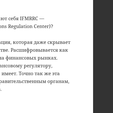
ают себя IFMRRC
—
ons Regulation Center)?
ация, которая даже скрывает
дстве. Расшифровывается как
на финансовых рынках.
нсовому регулятору,
 имеет. Точно так же эта
правительственным органам,
.
чему это опасно (IFMRRC scam)