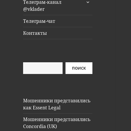
раскрыть
Телеграм-канал
дочернее
@vklader
меню
Телеграм-чат
Контакты
Поиск
ПОИСК
Мошенники представились
как Essent Legal
Мошенники представились
Concordia (UK)