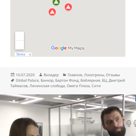
Опубликовано
Автор
Рубрики
10.07.2020
Вкладер
Главное
,
Лохотроны
,
Отзывы
Метки
Global Palace
,
Банкор
,
Бартон Фонд
,
бойлерная
,
БЦ
,
Дмитрий
Таймасов
,
Ленинская слобода
,
Омега Плаза
,
Сити