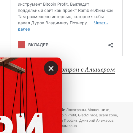
×
Bitcoin Code: лохотрон с Алишером
Усмановым
Опубликовано
Автор
Рубрики
03.01.2020
Вкладер
Лохотроны
,
Мошенники
,
Метки
Отзывы
Bitcoin Code
,
Bitcoin Profit
,
Glad2Trade
,
scam zone
,
Алексей Дощинский
,
Биткоин Профит
,
Дмитрий Алемасов
,
Конструктор свободы
,
скам
,
скам зона