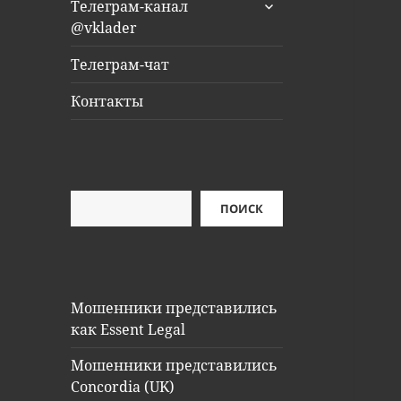
раскрыть
Телеграм-канал
дочернее
@vklader
меню
Телеграм-чат
Контакты
Поиск
ПОИСК
Мошенники представились
как Essent Legal
Мошенники представились
Concordia (UK)