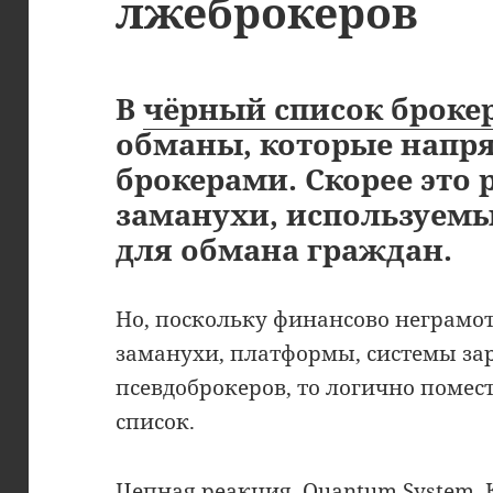
лжеброкеров
В
чёрный список броке
обманы, которые напр
брокерами. Скорее это
заманухи, используем
для обмана граждан.
Но, поскольку финансово неграмо
заманухи, платформы, системы за
псевдоброкеров, то логично помес
список.
Цепная реакция
,
Quantum System
,