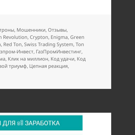
троны
,
Мошенники
,
Отзывы
,
in Revolution
,
Crypton
,
Enigma
,
Green
m
,
Red Ton
,
Swiss Trading System
,
Ton
азпром-Инвест
,
ГазПромИнвестинг
,
ма
,
Клик на миллион
,
Код удачи
,
Код
вой триумф
,
Цепная реакция
,