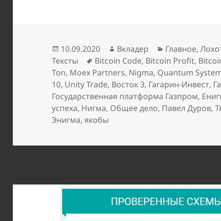
Опубликовано
Автор
Рубрики
10.09.2020
Вкладер
Главное
,
Лохо
Метки
Тексты
Bitcoin Code
,
Bitcoin Profit
,
Bitco
Ton
,
Moex Partners
,
Nigma
,
Quantum Syste
10
,
Unity Trade
,
Восток 3
,
Гагарин-Инвест
,
Г
Государственная платформа Газпром
,
Ениг
успеха
,
Нигма
,
Общее дело
,
Павел Дуров
,
Т
Энигма
,
якобы