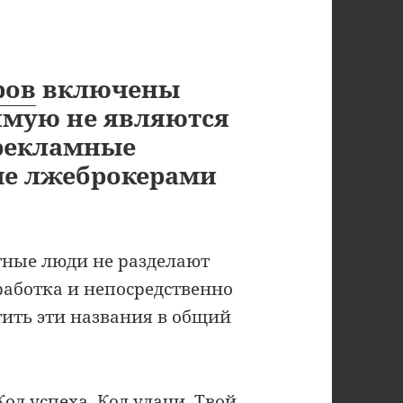
ров
включены
ямую не являются
 рекламные
ые лжеброкерами
тные люди не разделают
работка и непосредственно
тить эти названия в общий
Код успеха
,
Код удачи
,
Твой