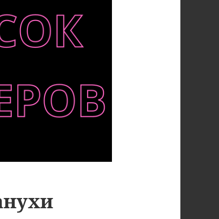
анухи