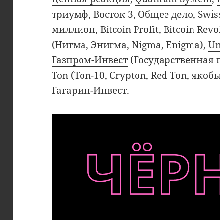
триумф
,
Восток 3
,
Общее дело
,
Swis
миллион
,
Bitcoin Profit
,
Bitcoin Revo
(Нигма, Энигма, Nigma, Enigma),
Un
Газпром-Инвест
(Государственная 
Ton
(Ton-10, Crypton, Red Ton, якоб
Гагарин-Инвест
.