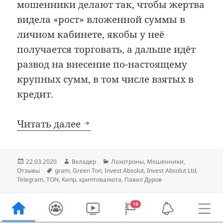
мошенники делают так, чтобы жертва
видела «рост» вложенной суммы в
личном кабинете, якобы у неё
получается торговать, а дальше идёт
развод на внесение по-настоящему
крупных сумм, в том числе взятых в
кредит.
Invest Absolut, украинский 
Читать далее
Опубликовано
Автор
Рубрики
22.03.2020
Вкладер
Лохотроны
,
Мошенники
,
Метки
Отзывы
gram
,
Green Ton
,
Invest Absolut
,
Invest Absolut Ltd
,
Telegram
,
TON
,
Кипр
,
криптовалюта
,
Павел Дуров