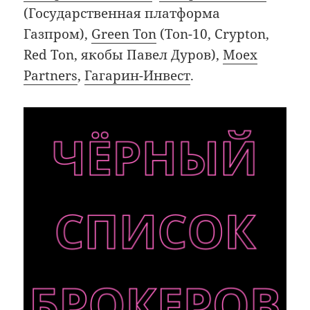
(Государственная платформа
Газпром),
Green Ton
(Ton-10, Crypton,
Red Ton, якобы Павел Дуров),
Moex
Partners
,
Гагарин-Инвест
.