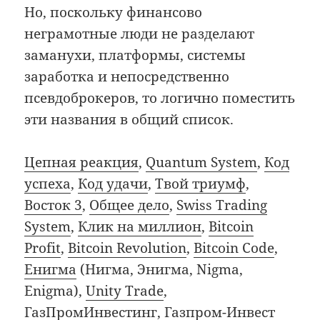
Но, поскольку финансово
неграмотные люди не разделают
заманухи, платформы, системы
заработка и непосредственно
псевдоброкеров, то логично поместить
эти названия в общий список.
Цепная реакция
,
Quantum System
,
Код
успеха
,
Код удачи
,
Твой триумф
,
Восток 3
,
Общее дело
,
Swiss Trading
System
,
Клик на миллион
,
Bitcoin
Profit
,
Bitcoin Revolution
,
Bitcoin Code
,
Енигма
(Нигма, Энигма, Nigma,
Enigma),
Unity Trade
,
ГазПромИнвестинг
,
Газпром-Инвест