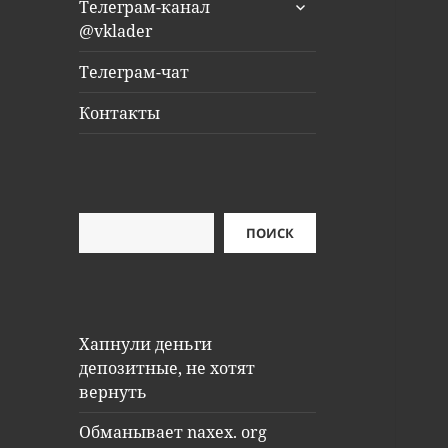
раскрыть
Телеграм-канал
дочернее
@vklader
меню
Телеграм-чат
Контакты
Поиск
ПОИСК
Хапнули деньги
депозитные, не хотят
вернуть
Обманывает naxex. org