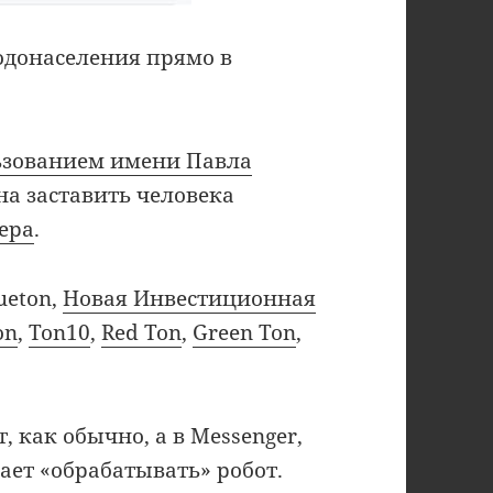
донаселения прямо в
льзованием имени Павла
ана заставить человека
ера
.
ueton,
Новая Инвестиционная
on
,
Ton10
,
Red Ton
,
Green Ton
,
т, как обычно, а в Messenger,
ает «обрабатывать» робот.