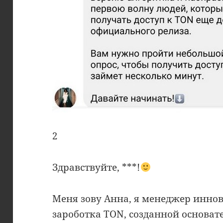
2
Здравствуйте, ***!
Меня зову Анна, я менеджер инн
зароботка TON, созданной основа