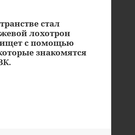
транстве стал
ржевой лохотрон
 ищет с помощью
которые знакомятся
ВК.
ожно, лохотрон