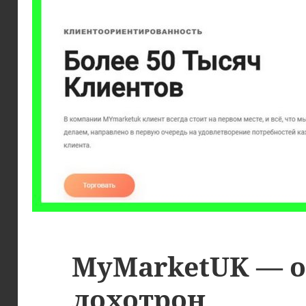
MyMarketUK — о
лохотрон