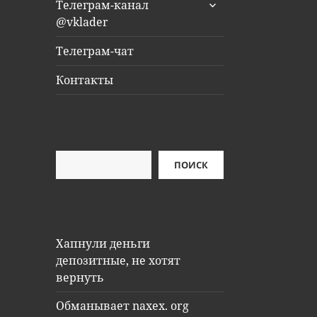
раскрыть
Телеграм-канал
дочернее
@vklader
меню
Телеграм-чат
Контакты
Поиск
ПОИСК
Хапнули деньги
депозитные, не хотят
вернуть
Обманывает naxex. org