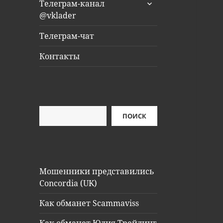
раскрыть
Телеграм-канал
дочернее
@vklader
меню
Телеграм-чат
Контакты
Поиск
ПОИСК
Мошенники представились
Concordia (UK)
Как обманет Scammaviss