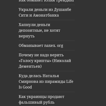
Как обманет Юлия Трейдинг
Украли деньги из Душанбе
Сити и Амонатбанка
Хапнули деньги
депозитные, не хотят
вернуть
Обманывает naxex. org
Почему не надо верить
«Голосу крипты» (Николай
Дементьев)
Куда делась Наталья
Смирнова из пирамиды Life
Is Good
Как украинцы продают
фальшивый рубль