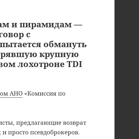
ам и пирамидам —
говор с
пытается обмануть
терявшую крупную
вом лохотроне TDI
вом АНО
«Комиссия по
сты, предлагающие возврат
 и просто псевдоброкеров.