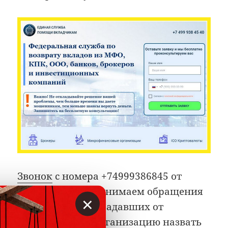
Звонок
с номера +74999386845 от
жулика: «Мы принимаем обращения
×
от граждан, пострадавших от
мошенников». Организацию назвать