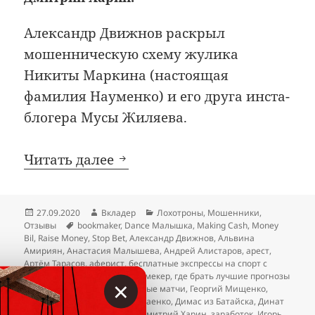
Александр Движнов раскрыл
мошенническую схему жулика
Никиты Маркина (настоящая
фамилия Науменко) и его друга инста-
блогера Мусы Жиляева.
Расследование: Муса Жиляе
Читать далее
Опубликовано
Автор
Рубрики
27.09.2020
Вкладер
Лохотроны
,
Мошенники
,
Метки
Отзывы
bookmaker
,
Dance Малышка
,
Making Cash
,
Money
Bil
,
Raise Money
,
Stop Bet
,
Александр Движнов
,
Альвина
Амириян
,
Анастасия Малышева
,
Андрей Алистаров
,
арест
,
Артём Тарасов
,
аферист
,
бесплатные экспрессы на спорт с
высокой проходимостью
,
букмекер
,
где брать лучшие прогнозы
×
на спорт
,
где найти договорные матчи
,
Георгий Мищенко
,
Гусейн Гасанов
,
Денис Николаенко
,
Димас из Батайска
,
Динат
Гумеров
,
Дмитрий Рудиков
,
Дмитрий Харин
,
заработок
,
Игорь