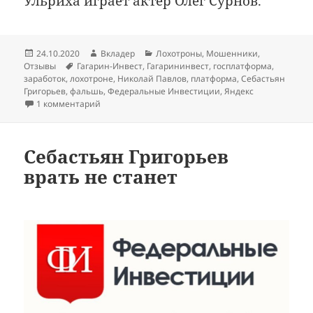
Ульриха играет актёр Олег Сурнов.
Опубликовано
Автор
Рубрики
24.10.2020
Вкладер
Лохотроны
,
Мошенники
,
Метки
Отзывы
Гагарин-Инвест
,
Гагарининвест
,
госплатформа
,
заработок
,
лохотроне
,
Николай Павлов
,
платформа
,
Себастьян
Григорьев
,
фальшь
,
Федеральные Инвестиции
,
Яндекс
к записи «ГагаринИнвест»: для космических лохов
1 комментарий
Себастьян Григорьев
врать не станет