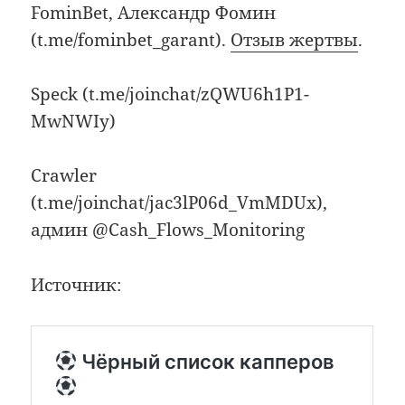
FominBet, Александр Фомин
(t.me/fominbet_garant).
Отзыв жертвы
.
Speck (t.me/joinchat/zQWU6h1P1-
MwNWIy)
Crawler
(t.me/joinchat/jac3lP06d_VmMDUx),
админ @Cash_Flows_Monitoring
Источник: