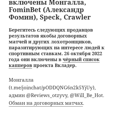
включены Монгалла,
FominBet (Александр
Фомин), Speck, Crawler
Берегитесь следующих продавцов
результатов якобы договорных
матчей и других лохотронщиков,
паразитирующих на интересе людей к
спортивным ставкам. 26 октября 2022
года они включены в
чёрный список
капперов
проекта Вкладер.
Монгалла
(t.me/joinchat/pODDQNG6n2k5YjUy),
админ @Reviews_otzyvy, @Will_Be_Hot.
Обман на договорных матчах
.