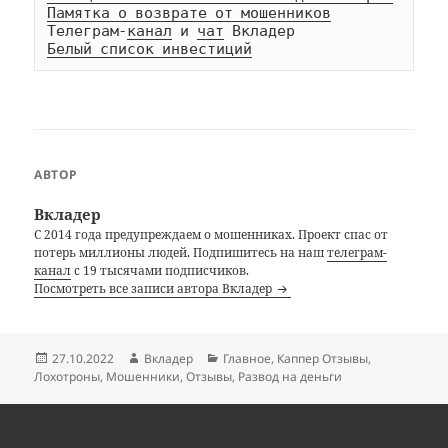
Памятка о возврате от мошенников
Телеграм-
канал
 и 
чат
Белый список инвестиций
АВТОР
Вкладер
С 2014 года предупреждаем о мошенниках. Проект спас от
потерь миллионы людей. Подпишитесь на наш
телеграм-
канал
с 19 тысячами подписчиков.
Посмотреть все записи автора Вкладер
Опубликовано
Автор
Рубрики
27.10.2022
Вкладер
Главное
,
Каппер Отзывы
,
Лохотроны
,
Мошенники
,
Отзывы
,
Развод на деньги