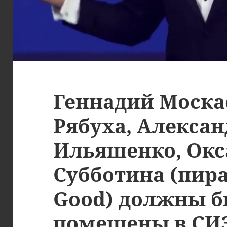
Геннадий Моска
Рябуха, Алексан
Ильяшенко, Окс
Субботина (пира
Good) должны б
помещены в СИЗ