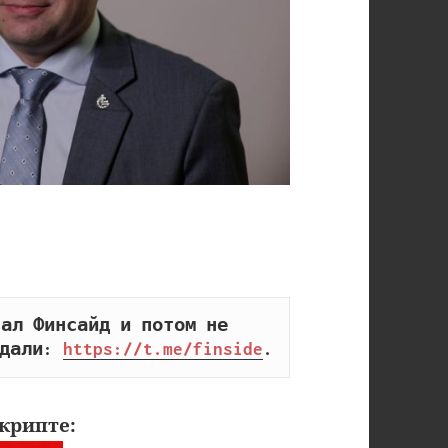
ал Финсайд и потом не 
дали: 
https://t.me/finside
.
крипте: