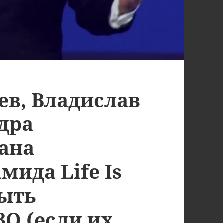
ев, Владислав
дра
ана
мида Life Is
ыть
О (если их