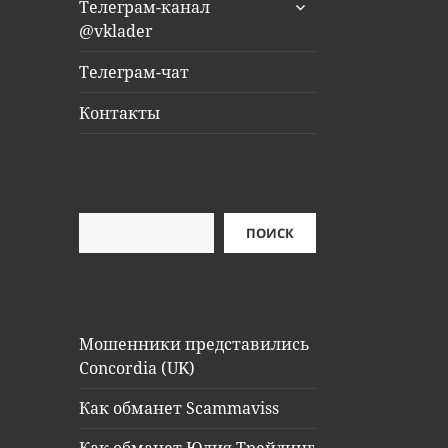
раскрыть
Телеграм-канал
дочернее
@vklader
меню
Телеграм-чат
Контакты
Поиск
ПОИСК
Мошенники представились
Concordia (UK)
Как обманет Scammaviss