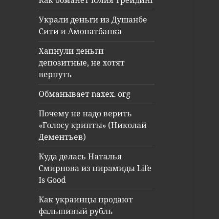
Как обманет Юлия Трейдинг
Украли деньги из Душанбе
Сити и Амонатбанка
Хапнули деньги
депозитные, не хотят
вернуть
Обманывает naxex. org
Почему не надо верить
«Голосу крипты» (Николай
Дементьев)
Куда делась Наталья
Смирнова из пирамиды Life
Is Good
Как украинцы продают
фальшивый рубль