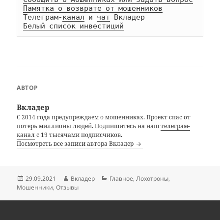
Памятка о возврате от мошенников
Телеграм-
канал
 и 
чат
Белый список инвестиций
АВТОР
Вкладер
С 2014 года предупреждаем о мошенниках. Проект спас от
потерь миллионы людей. Подпишитесь на наш
телеграм-
канал
с 19 тысячами подписчиков.
Посмотреть все записи автора Вкладер
Опубликовано
Автор
Рубрики
29.09.2021
Вкладер
Главное
,
Лохотроны
,
Мошенники
,
Отзывы